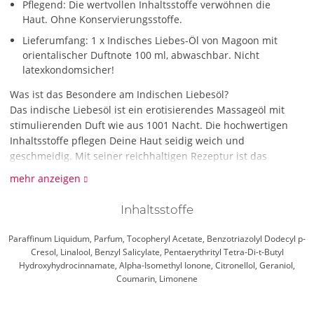
Pflegend: Die wertvollen Inhaltsstoffe verwöhnen die
Haut. Ohne Konservierungsstoffe.
Lieferumfang: 1 x Indisches Liebes-Öl von Magoon mit
orientalischer Duftnote 100 ml, abwaschbar. Nicht
latexkondomsicher!
Was ist das Besondere am Indischen Liebesöl?
Das indische Liebesöl ist ein erotisierendes Massageöl mit
stimulierenden Duft wie aus 1001 Nacht. Die hochwertigen
Inhaltsstoffe pflegen Deine Haut seidig weich und
geschmeidig. Mit seiner reichhaltigen Rezeptur ist das
Indische Liebesöl besonders für den lang anhaltenden
mehr anzeigen
Massage-Genuss geeignet. Die orientalische Duftnote weckt
die Lust auf leidenschaftliche Kamasutra- und Tantra-Sex-
Inhaltsstoffe
Varianten.
Paraffinum Liquidum, Parfum, Tocopheryl Acetate, Benzotriazolyl Dodecyl p-
Cresol, Linalool, Benzyl Salicylate, Pentaerythrityl Tetra-Di-t-Butyl
Hydroxyhydrocinnamate, Alpha-Isomethyl Ionone, Citronellol, Geraniol,
Coumarin, Limonene