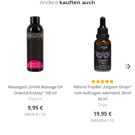
Andere
kauften auch
Massageöl „Erotik Massage Oil
Klitoris-Tropfen „Orgasm Drops“
Oriental Ecstasy“
100 ml
zum Auftragen, wärmend, 30 ml
30 ml
Magoon
Orgie
9,95 €
19,95 €
(99,50 € / 1l)
(665,00 € / 1l)