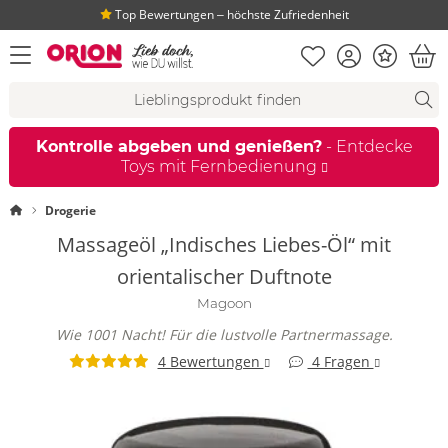
Top Bewertungen ‒ höchste Zufriedenheit
Merkliste
Konto
Bonus
Menü öffnen
War
Suchvorschläge
Suche
Fi
Kontrolle abgeben und genießen?
- Entdecke
Toys mit Fernbedienung
Startseite
Drogerie
Massageöl „Indisches Liebes-Öl“ mit
orientalischer Duftnote
Magoon
Wie 1001 Nacht! Für die lustvolle Partnermassage.
4 Bewertungen
4 Fragen