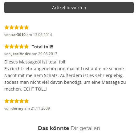
Artikel bewerten
Frage stellen
von
sar3010
am 13.06.2014
Total toll!!
von
JessiAndre
am 29.08.2013
Dieses Massageöl ist total toll.
Es riecht sehr angenehm und macht Lust auf eine schöne
Nacht mit meinem Schatz.
Außerdem ist es sehr ergiebig,
sodass man nicht viel davon benötigt, um eine Massage zu
machen.
ECHT TOLL!
von
dormy
am 21.11.2009
auch
Das könnte
Dir
gefallen