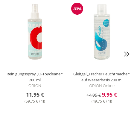
-33%
Reduzierung
Reinigungsspray „O-Toycleaner“
Gleitgel „Frecher Feuchtmacher“
200 ml
auf Wasserbasis
200 ml
ORION
ORION Online
11,95 €
9,95 €
14,95 €
(59,75 € / 1l)
(49,75 € / 1l)