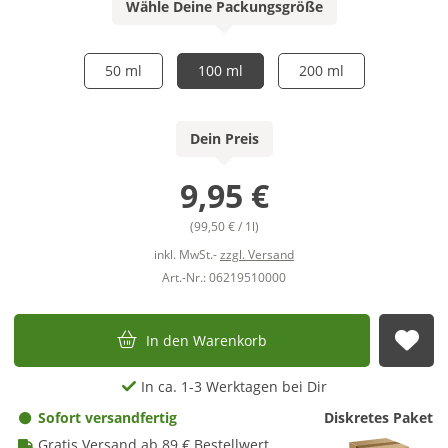
Wähle Deine Packungsgröße
50 ml
100 ml
200 ml
Dein Preis
9,95 €
(99,50 € / 1l)
inkl. MwSt.-
zzgl. Versand
Art.-Nr.: 06219510000
In den Warenkorb
Auf
In ca. 1-3 Werktagen bei Dir
Sofort versandfertig
Diskretes Paket
Gratis Versand ab 89 € Bestellwert