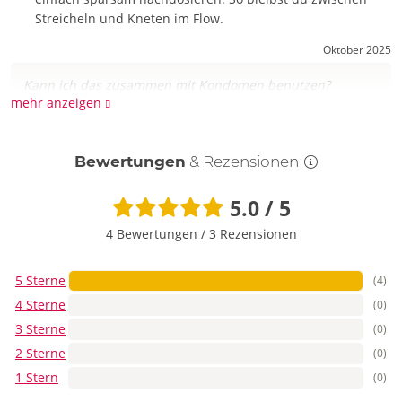
Streicheln und Kneten im Flow.
Oktober 2025
Kann ich das zusammen mit Kondomen benutzen?
mehr anzeigen
Öle sind mit Latex-Kondomen nicht kompatibel – sie
können das Material schwächen. Für Intimspiel lieber auf
Bewertungen
& Rezensionen
wasserbasiertes Gel wechseln. Bei Toys auf die
Materialangaben achten. Separat massieren, dann fürs
5.0 / 5
Lustspiel das passende Gleitmittel wählen.
4 Bewertungen
/
3 Rezensionen
Oktober 2025
Klebt das Öl später auf der Bettwäsche?
5 Sterne
(4)
4 Sterne
(0)
Mit moderater Menge bleibt’s seidig statt klebrig.
3 Sterne
(0)
Textilfreundlich ist es, aber Öl ist nun mal Öl: Leg ein
Handtuch drunter oder nutze Massagetücher. Kleine Reste
2 Sterne
(0)
lassen sich meist gut auswaschen. Dosieren ist die beste
1 Stern
(0)
Fleckenschutz-Strategie.