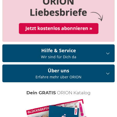
Hilfe & Service
Wir sind für Dich da
Über uns
Erfahre mehr über ORION
Dein GRATIS
ORION Katalog