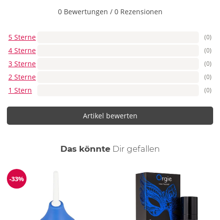
0 Bewertungen
/
0 Rezensionen
5 Sterne
(0)
4 Sterne
(0)
3 Sterne
(0)
2 Sterne
(0)
1 Stern
(0)
Artikel bewerten
auch
Das könnte
Dir
gefallen
-33%
Reduzierung