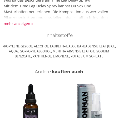
Was ist das Besondere am Time Lag Delay Spray?
Mit dem Time Lag Delay Spray kannst Du Sex und
Masturbation neu erleben. Die Komposition aus wertvollen
Pflanzenextrakten und speziellen Inhaltsstoffen bringt den
Penis in Hochform und kann ihm mehr Ausdauer und Kraft
mehr anzeigen
schenken. Probier es einfach aus!
Inhaltsstoffe
Was muss ich bei dem Time Lag Delay Spray beachten?
Dieses Spray ist nur zur äußeren Anwendung geeignet. Bitte
PROPYLENE GLYCOL, ALCOHOL, LAURETH-4, ALOE BARBADENSIS LEAF JUICE,
wasche es nach dem Gebrauch wieder ab.
AQUA, ISOPROPYL ALCOHOL, MENTHA ARVENSIS LEAF OIL, SODIUM
BENZOATE, PANTHENOL, LIMONENE, POTASSIUM SORBATE
Andere
kauften auch