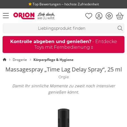
Top Bewertungen ‒ höchste Zufriedenheit
Merkliste
Konto
Bonus
Menü öffnen
War
Suchvorschläge
Suche
Fi
Kontrolle abgeben und genießen?
- Entdecke
Toys mit Fernbedienung
Startseite
Drogerie
Körperpflege & Hygiene
Massagespray „Time Lag Delay Spray“, 25 ml
Orgie
Damit Ihr sinnliche Momente zu zweit noch intensiver
genießen könnt.