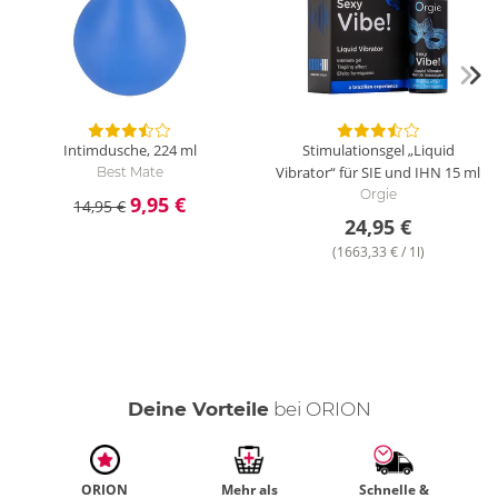
Intimdusche, 224 ml
Stimulationsgel „Liquid
Vibrator“ für SIE und IHN
15 ml
Best Mate
Orgie
9,95 €
14,95 €
24,95 €
(1663,33 € / 1l)
Deine Vorteile
bei ORION
ORION
Mehr als
Schnelle &