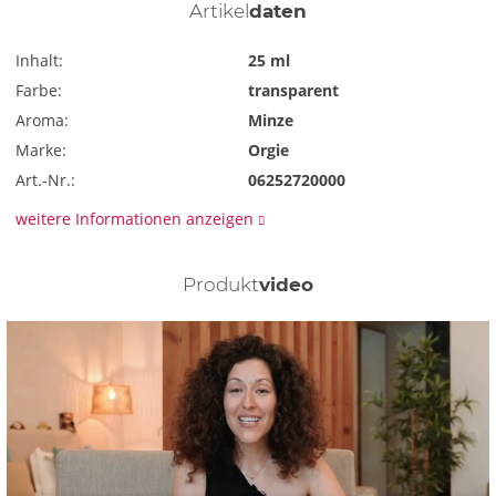
Artikel
daten
Inhalt:
25 ml
Farbe:
transparent
Aroma:
Minze
Marke:
Orgie
Art.-Nr.:
06252720000
weitere Informationen anzeigen
Produkt
video