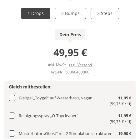
1 Drops
2 Bumps
3 Steps
Dein Preis
49,95 €
inkl. MwSt.-
zzgl. Versand
Art.-Nr.: 50060400000
Gleich mitbestellen:
Gleitgel „Toygel“ auf Wasserbasis, vegan
11,95 €
(59,75 € / 1l)
Reinigungsspray „O-Toycleaner“
11,95 €
(59,75 € / 1l)
Masturbator „Ghost“ mit 2 Stimulationsstrukturen
19,90 €