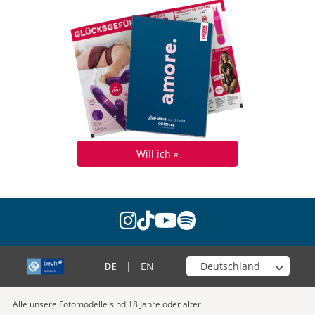
Will ich »
instagram
tiktok
youtube
spotify
Wähle deinen Shop
DE
|
EN
Alle unsere Fotomodelle sind 18 Jahre oder älter.