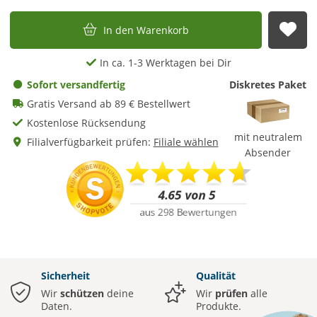
In den Warenkorb
Auf
In ca. 1-3 Werktagen bei Dir
Sofort versandfertig
Diskretes Paket
Gratis Versand ab 89 € Bestellwert
Kostenlose Rücksendung
mit neutralem
Filialverfügbarkeit prüfen:
Filiale wählen
Absender
Sicherheit
Qualität
Wir
schützen
deine
Wir
prüfen
alle
Daten.
Produkte.