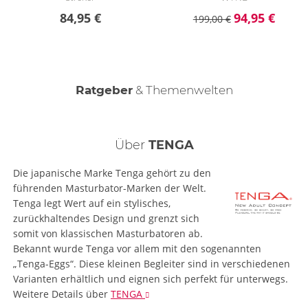
84,95 €
94,95 €
199,00 €
Ratgeber
& Themenwelten
Keep it clean - Masturbatoren reinigen
Realdolls kaufen - Dein Ratgeber
Der männliche Orgasmus
Über
TENGA
Die japanische Marke Tenga gehört zu den
führenden Masturbator-Marken der Welt.
Tenga legt Wert auf ein stylisches,
zurückhaltendes Design und grenzt sich
somit von klassischen Masturbatoren ab.
Bekannt wurde Tenga vor allem mit den sogenannten
„Tenga-Eggs“. Diese kleinen Begleiter sind in verschiedenen
Varianten erhältlich und eignen sich perfekt für unterwegs.
Weitere Details
über
TENGA