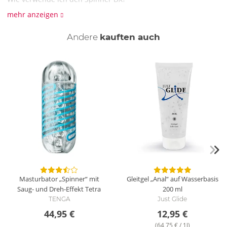
Der Spinner ist spielend leicht anwendbar: Wasserbasiertes
mehr anzeigen
Gleitgel auf den Penis, rein in den Spinner und los geht dein
rhythmischer Handjob!
Andere
kauften auch
Was ist das Besondere am Spinner DX?
Der Masturbator Spinner sieht richtig cool aus und sorgt für
ganz heiße Gefühle. Denn sein reizstrukturiertes Inlett dreht
sich bei jedem Rein und Raus spiralförmig um dein bestes
Stück und sorgt für fest umklammernde, saugend-lutschende
Gefühle wie beim besten Blowjob. Genieße deinen Handjob
allein oder zu zweit!
Wie wird der Spinner DX gereinigt?
Zur Reinigung und besonderen Pflege empfehlen wir einen
Toyreiniger. Zum Trocknen wird der Masturbator dann auf
das umgedrehte Gehäuse gesetzt.
Masturbator „Spinner“ mit
Gleitgel „Anal“ auf Wasserbasis
5,9 cm x 5,9 cm x 14 cm. Ø dehnbar.
Saug- und Dreh-Effekt
Tetra
200 ml
TPE, ABS, PC.
TENGA
Just Glide
44,95 €
12,95 €
(64,75 € / 1l)