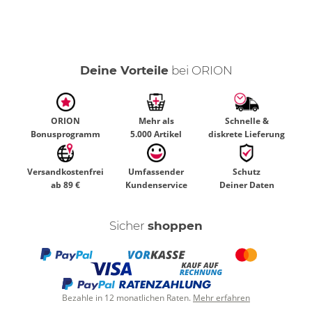
Deine Vorteile
bei ORION
ORION
Mehr als
Schnelle &
Bonusprogramm
5.000 Artikel
diskrete Lieferung
Versandkostenfrei
Umfassender
Schutz
ab 89 €
Kundenservice
Deiner Daten
Sicher
shoppen
Bezahle in 12 monatlichen Raten.
Mehr erfahren