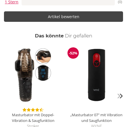
1 Stern
(0)
Artikel bewerten
auch
Das könnte
Dir
gefallen
-52%
Reduzierung
Masturbator mit Doppel-
„Masturbator 07" mit Vibration
Vibration & Saugfunktion
und Saugfunktion
Stroker
WYNE