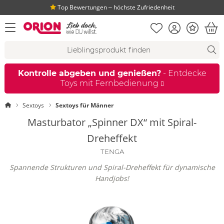
Top Bewertungen ‒ höchste Zufriedenheit
Merkliste
Konto
Bonus
Menü öffnen
War
Suchvorschläge
Suche
Fi
Kontrolle abgeben und genießen?
- Entdecke
Toys mit Fernbedienung
Startseite
Sextoys
Sextoys für Männer
Masturbator „Spinner DX“ mit Spiral-
Dreheffekt
TENGA
Spannende Strukturen und Spiral-Dreheffekt für dynamische
Handjobs!