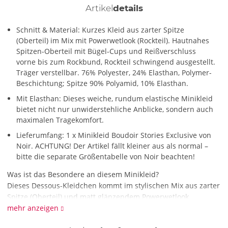
Artikel
details
Schnitt & Material: Kurzes Kleid aus zarter Spitze
(Oberteil) im Mix mit Powerwetlook (Rockteil). Hautnahes
Spitzen-Oberteil mit Bügel-Cups und Reißverschluss
vorne bis zum Rockbund, Rockteil schwingend ausgestellt.
Träger verstellbar. 76% Polyester, 24% Elasthan, Polymer-
Beschichtung; Spitze 90% Polyamid, 10% Elasthan.
Mit Elasthan: Dieses weiche, rundum elastische Minikleid
bietet nicht nur unwiderstehliche Anblicke, sondern auch
maximalen Tragekomfort.
Lieferumfang: 1 x Minikleid Boudoir Stories Exclusive von
Noir. ACHTUNG! Der Artikel fällt kleiner aus als normal –
bitte die separate Größentabelle von Noir beachten!
Was ist das Besondere an diesem Minikleid?
Dieses Dessous-Kleidchen kommt im stylischen Mix aus zarter
Spitze (Oberteil) und matt glänzendem Powerwetlook
(Rockteil) daher und garantiert dir einen höchst
mehr anzeigen
verführerischen Auftritt. Das Spitzen-Oberteil sorgt mit seinen