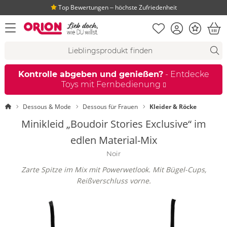
Top Bewertungen ‒ höchste Zufriedenheit
Merkliste
Konto
Bonus
Menü öffnen
War
Suchvorschläge
Suche
Fi
Kontrolle abgeben und genießen?
- Entdecke
Toys mit Fernbedienung
Startseite
Dessous & Mode
Dessous für Frauen
Kleider & Röcke
Minikleid „Boudoir Stories Exclusive“ im
edlen Material-Mix
Noir
Zarte Spitze im Mix mit Powerwetlook. Mit Bügel-Cups,
Reißverschluss vorne.