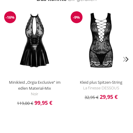
-16%
-9%
Reduzierung
Reduzierung
Minikleid „Orgia Exclusive“ im
Kleid plus Spitzen-String
edlen Material-Mix
La finesse DESSOUS
Noir
29,95 €
32,95 €
99,95 €
119,00 €