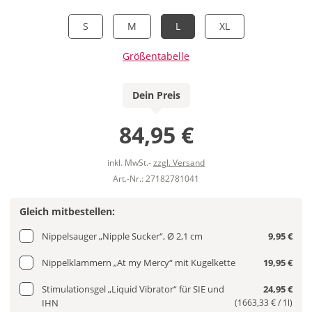
S
M
L
XL
Größentabelle
Dein Preis
84,95 €
inkl. MwSt.-
zzgl. Versand
Art.-Nr.: 27182781041
Gleich mitbestellen:
Nippelsauger „Nipple Sucker“, Ø 2,1 cm
9,95 €
Nippelklammern „At my Mercy“ mit Kugelkette
19,95 €
Stimulationsgel „Liquid Vibrator“ für SIE und
24,95 €
IHN
(1663,33 € / 1l)