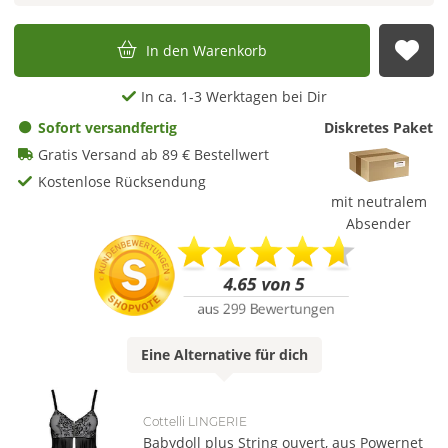
In den Warenkorb
Auf
In ca. 1-3 Werktagen bei Dir
Sofort versandfertig
Diskretes Paket
Gratis Versand ab 89 € Bestellwert
Kostenlose Rücksendung
mit neutralem
Absender
Eine
Alternative
für dich
Cottelli LINGERIE
Babydoll plus String ouvert, aus Powernet