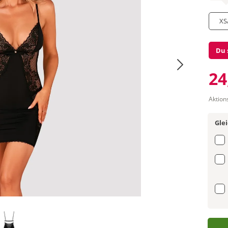
XS
Du 
24
Aktion
Gle