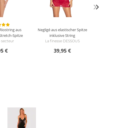
 Riostring aus
Negligé aus elastischer Spitze
Stretch-Spitze
inklusive String
e secteur
La finesse DESSOUS
95 €
39,95 €