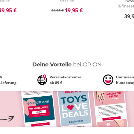
Powe
ssive
kissable
la finess
39,95 €
19,95 €
44,95 €
39,
Deine Vorteile
bei ORION
 &
Versandkostenfrei
Umfassen
 Lieferung
ab 89 €
Kundense