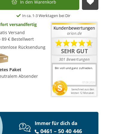
In den Warenkorb
Auf die Merkl
In ca. 1-3 Werktagen bei Dir
fort versandfertig
atis Versand
 89 € Bestellwert
stenlose Rücksendung
etes Paket
eutralem Absender
Immer für dich da
0461 – 50 40 446