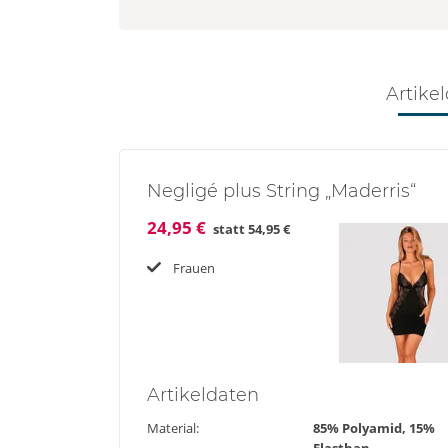
Artikel
Negligé plus String „Maderris“
24,95 €
statt
54,95 €
Frauen
Artikel
daten
Material:
85% Polyamid, 15%