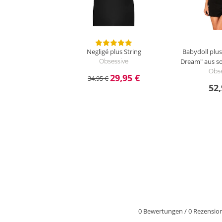
Negligé plus String
Babydoll plus
Dream" aus so
Obsessive
Obse
29,95 €
34,95 €
52,
0 Bewertungen
/
0 Rezensio