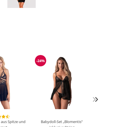
-24%
Reduzierung
g aus Spitze und
Babydoll-Set „Blomentis“