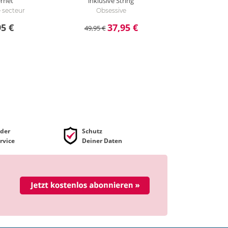
rnet
inklusive String
e secteur
Obsessive
95 €
37,95 €
49,95 €
der
Schutz
rvice
Deiner Daten