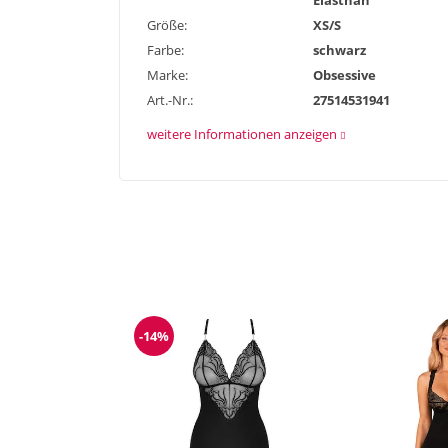
Elasthan
Größe:
XS/S
Farbe:
schwarz
Marke:
Obsessive
Art.-Nr.:
27514531941
weitere Informationen anzeigen
-14%
Reduzierung