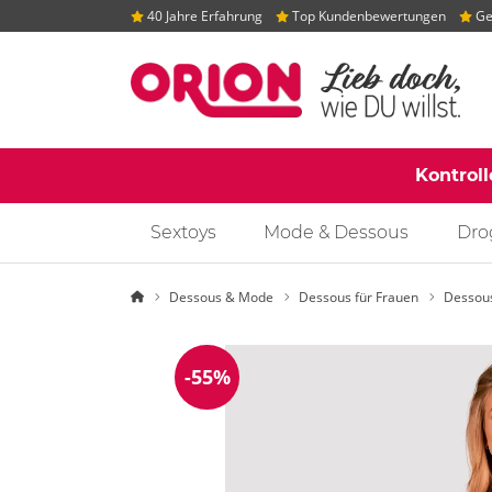
40 Jahre Erfahrung
Top Kundenbewertungen
Gep
Kontrol
Sextoys
Mode & Dessous
Dro
Startseite
Dessous & Mode
Dessous für Frauen
Dessou
-55%
Reduzierung