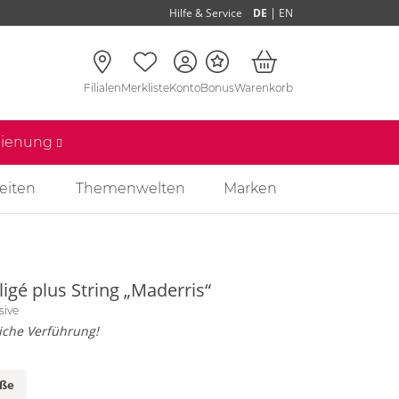
|
Hilfe & Service
DE
EN
Filialen
Merkliste
Konto
Bonus
Warenkorb
edienung
eiten
Themenwelten
Marken
igé plus String „Maderris“
sive
iche Verführung!
öße