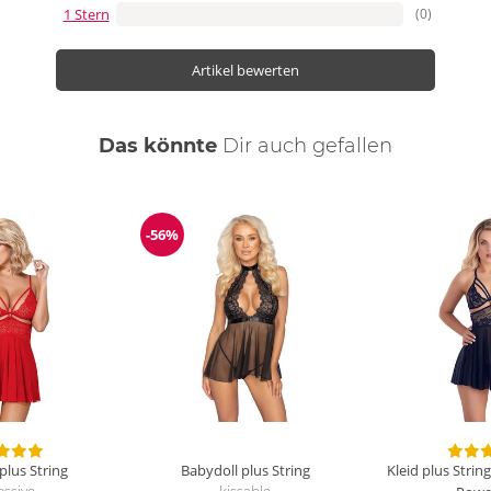
1 Stern
(0)
Artikel bewerten
Das könnte
Dir
auch
gefallen
-56%
ng
Reduzierung
plus String
Babydoll plus String
Kleid plus Strin