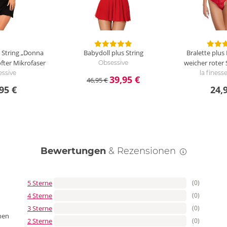
 String „Donna
Babydoll plus String
Bralette plus
fter Mikrofaser
weicher roter 
Obsessive
ssive
la finess
39,95 €
46,95 €
95 €
24,
Bewertungen
& Rezensionen
5 Sterne
(0)
4 Sterne
(0)
3 Sterne
(0)
nen
2 Sterne
(0)