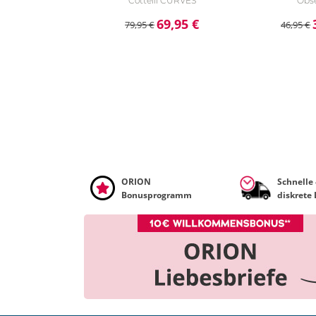
Cottelli CURVES
Obse
69,95 €
79,95 €
46,95 €
ORION
Schnelle
Bonusprogramm
diskrete