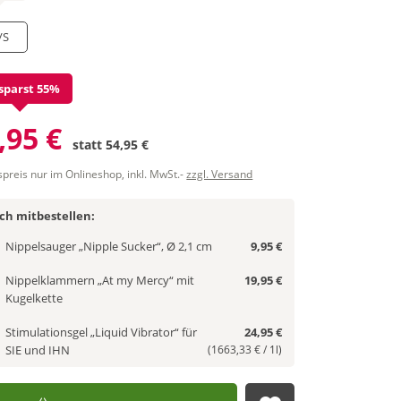
/S
sparst 55%
,95 €
statt
54,95 €
spreis nur im Onlineshop, inkl. MwSt.-
zzgl. Versand
ich mitbestellen:
Nippelsauger „Nipple Sucker“, Ø 2,1 cm
9,95 €
Nippelklammern „At my Mercy“ mit
19,95 €
Kugelkette
Stimulationsgel „Liquid Vibrator“ für
24,95 €
SIE und IHN
(1663,33 € / 1l)