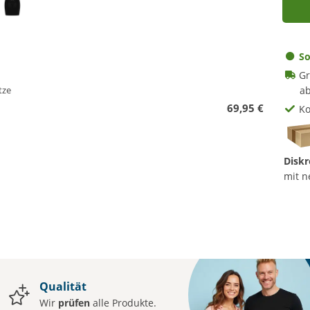
So
Gr
tze
ab
69,95 €
Ko
Diskr
mit n
Qualität
Wir
prüfen
alle Produkte.