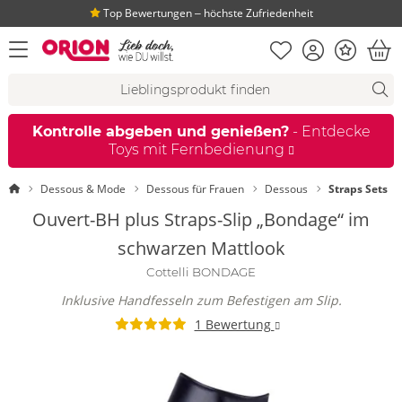
Top Bewertungen ‒ höchste Zufriedenheit
Merkliste
Konto
Bonus
Menü öffnen
War
Suchvorschläge
Suche
Fi
Kontrolle abgeben und genießen?
- Entdecke
Toys mit Fernbedienung
Startseite
Dessous & Mode
Dessous für Frauen
Dessous
Straps Sets
Ouvert-BH plus Straps-Slip „Bondage“ im
schwarzen Mattlook
Cottelli BONDAGE
Inklusive Handfesseln zum Befestigen am Slip.
1 Bewertung