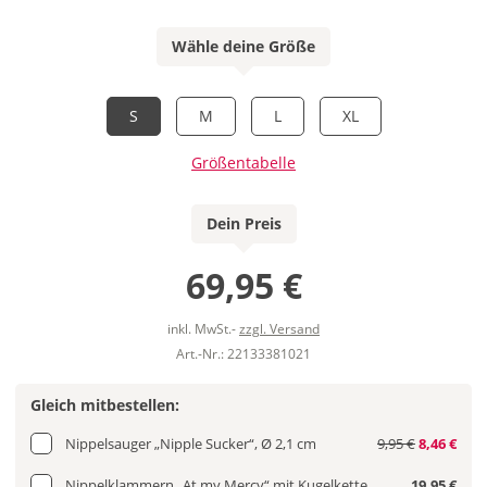
Wähle deine Größe
S
M
L
XL
Größentabelle
Dein Preis
69,95 €
inkl. MwSt.-
zzgl. Versand
Art.-Nr.: 22133381021
Gleich mitbestellen:
Nippelsauger „Nipple Sucker“, Ø 2,1 cm
9,95 €
8,46 €
Nippelklammern „At my Mercy“ mit Kugelkette
19,95 €