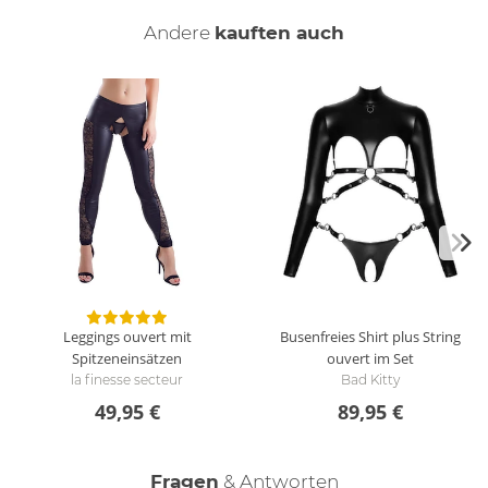
und setzt Deinen Busen perfekt und offensichtlich in Szene.
Die Riemen bzw. die Träger, die zum Halsband mit zwei
Andere
kauften auch
Druckknöpfen führen, sind vielfach für eine perfekte Passform
verstellbar. Auch der Unterbrustriemen kann per
Schnallenverschluss angepasst werden. Der Slip ist im Schritt
mit einem praktischen 2-Wege-Reißverschluss ausgestattet.
Der Po wird durch eine Raffnaht effektvoll betont. Die vier
Strapshalter sind ebenfalls mit Schnallenverschlüssen
verstellbar. An die seitlichen Ringe des Slips können dann die
beiliegenden Klettverschluss-Handfesseln befestigt werden.
Für fesselnde Liebesspiele - erlebe die dunkle Seite der Lust!
Wie wird das Bondage-Dessous-Set gereinigt?
Für das Bondage-Dessous-Set empfehlen wir die schonende
Handwäsche mit Feinwaschmittel.
Leggings ouvert mit
Busenfreies Shirt plus String
Spitzeneinsätzen
ouvert im Set
la finesse secteur
Bad Kitty
49,95 €
89,95 €
Fragen
& Antworten