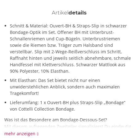
Artikel
details
Schnitt & Material: Ouvert-BH & Straps-Slip in schwarzer
Bondage-Optik im Set. Offener BH mit Unterbrust-
Schnallenriemen und Cup-Bügeln. Unterbrustriemen
sowie die Riemen bzw. Träger zum Halsband sind
verstellbar. Slip mit 2-Wege-Reißverschluss im Schritt,
Raffnaht hinten und jeweils seitlich abnehmbare, schmale
Handfessel mit Klettverschluss. Schwarzer Mattlook aus
90% Polyester, 10% Elasthan.
Mit Elasthan: Das Set bietet nicht nur einen
unwiderstehlichen Anblick, sondern auch maximalen
Tragekomfort!
Lieferumfang: 1 x Ouvert-BH plus Straps-Slip „Bondage“
von Cottelli Collection Bondage.
Was ist das Besondere am Bondage-Dessous-Set?
Mit diesem aufregenden Zweiteiler signalisierst Du eindeutig
fesselnde Absichten. Der Ouvert-BH ist auf Bügel gearbeitet
mehr anzeigen