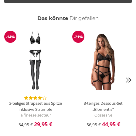
auch
Das könnte
Dir
gefallen
-14%
-21%
Reduzierung
Reduzierung
3-teiliges Strapsset aus Spitze
3-teiliges Dessous-Set
inklusive Strümpfe
„Blomentis“
la finesse secteur
Obsessive
29,95 €
44,95 €
34,95 €
56,95 €