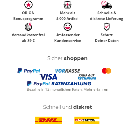
ORION
Mehr als
Schnelle &
Bonusprogramm
5.000 Artikel
diskrete Lieferung
Versandkostenfrei
Umfassender
Schutz
ab 89 €
Kundenservice
Deiner Daten
Sicher
shoppen
Bezahle in 12 monatlichen Raten.
Mehr erfahren
Schnell und
diskret