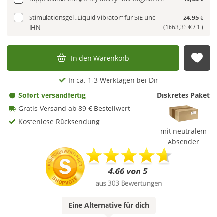
Stimulationsgel „Liquid Vibrator“ für SIE und
24,95 €
IHN
(1663,33 € / 1l)
In den Warenkorb
Auf
In ca. 1-3 Werktagen bei Dir
Sofort versandfertig
Diskretes Paket
Gratis Versand ab 89 € Bestellwert
Kostenlose Rücksendung
mit neutralem
Absender
Eine
Alternative
für dich