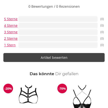
0 Bewertungen
/
0 Rezensionen
5 Sterne
(0)
4 Sterne
(0)
3 Sterne
(0)
2 Sterne
(0)
1 Stern
(0)
Artikel bewerten
auch
Das könnte
Dir
gefallen
-20%
-70%
Reduzierung
Reduzierung