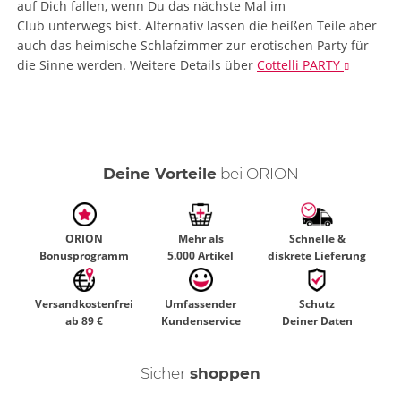
auf Dich fallen, wenn Du das nächste Mal im
Club unterwegs bist. Alternativ lassen die heißen Teile aber
auch das heimische Schlafzimmer zur erotischen Party für
die Sinne werden.
Weitere Details
über
Cottelli PARTY
Deine Vorteile
bei ORION
ORION
Mehr als
Schnelle &
Bonusprogramm
5.000 Artikel
diskrete Lieferung
Versandkostenfrei
Umfassender
Schutz
ab 89 €
Kundenservice
Deiner Daten
Sicher
shoppen