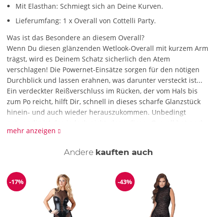
Mit Elasthan: Schmiegt sich an Deine Kurven.
Lieferumfang: 1 x Overall von Cottelli Party.
Was ist das Besondere an diesem Overall?
Wenn Du diesen glänzenden Wetlook-Overall mit kurzem Arm
trägst, wird es Deinem Schatz sicherlich den Atem
verschlagen! Die Powernet-Einsätze sorgen für den nötigen
Durchblick und lassen erahnen, was darunter versteckt ist...
Ein verdeckter Reißverschluss im Rücken, der vom Hals bis
zum Po reicht, hilft Dir, schnell in dieses scharfe Glanzstück
hinein- und auch wieder herauszukommen. Unbedingt
notwendig ist das jedoch nicht, denn dieser Overall hat noch
mehr anzeigen
so viel mehr zu bieten! Mithilfe der raffiniert platzierten
Reißverschlüsse auf Höhe der Brust kannst Du blitzschnell
Andere
kauften auch
Deinen Nippeln die erhoffte Freiheit schenken. Noch
erotischer ist jedoch der Reißverschluss im Schritt, denn
wenn er vollständig geöffnet wird, so wird das Ausziehen
-17%
-43%
Reduzierung
Reduzierung
wirklich überflüssig... Wenn das mal nicht absolut sexy ist!
Wie reinige ich diesen Overall?
Für diesen Overall empfehlen wir die schonende Handwäsche