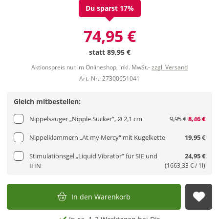
Du sparst 17%
74,95 €
statt
89,95 €
Aktionspreis nur im Onlineshop, inkl. MwSt.-
zzgl. Versand
Art.-Nr.: 27300651041
Gleich mitbestellen:
Nippelsauger „Nipple Sucker“, Ø 2,1 cm
9,95 €
8,46 €
Nippelklammern „At my Mercy“ mit Kugelkette
19,95 €
Stimulationsgel „Liquid Vibrator“ für SIE und
24,95 €
IHN
(1663,33 € / 1l)
In den Warenkorb
Auf