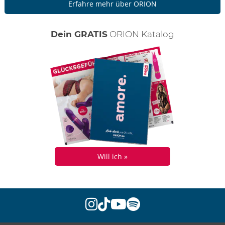
Erfahre mehr über ORION
Dein GRATIS
ORION Katalog
Will ich »
instagram
tiktok
youtube
spotify