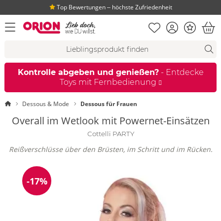
Top Bewertungen ‒ höchste Zufriedenheit
Merkliste
Konto
Bonus
Menü öffnen
War
Suchvorschläge
Suche
Fi
Kontrolle abgeben und genießen?
- Entdecke
Toys mit Fernbedienung
Startseite
Dessous & Mode
Dessous für Frauen
Overall im Wetlook mit Powernet-Einsätzen
Cottelli PARTY
Reißverschlüsse über den Brüsten, im Schritt und im Rücken.
-17%
Reduzierung