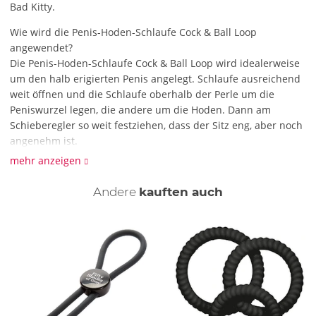
Bad Kitty.
Wie wird die Penis-Hoden-Schlaufe Cock & Ball Loop
angewendet?
Die Penis-Hoden-Schlaufe Cock & Ball Loop wird idealerweise
um den halb erigierten Penis angelegt. Schlaufe ausreichend
weit öffnen und die Schlaufe oberhalb der Perle um die
Peniswurzel legen, die andere um die Hoden. Dann am
Schieberegler so weit festziehen, dass der Sitz eng, aber noch
angenehm ist.
Nach dem Liebesspiel die Schlaufe per Schieberegler wieder
mehr anzeigen
lösen.
Andere
kauften auch
Was ist das Besondere an der Penis-Hoden-Schlaufe Cock &
Ball Loop?
Die Penis-Hoden-Schlaufe Cock & Ball Loop sich im
Durchmesser variieren und deinen persönlichen Vorlieben
anpassen. Mit der verschiebbaren Perle und dem
Schieberegler wählst du den Durchmesser, der für dich passt
und bestimmst so die Intensität des Blutstau-Effekts selbst.
Worauf muss ich bei der Verwendung der Penis-Hoden-