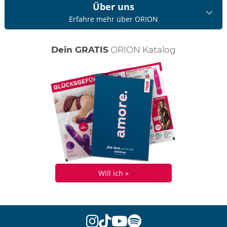
Über uns
Erfahre mehr über ORION
Dein GRATIS
ORION Katalog
Will ich »
instagram
tiktok
youtube
spotify