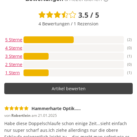
zweite zusätzlich um die Hoden, wenn du magst. Ziehe so
fest, bis die Erektion praller wird, aber Blutfluss und
3.5 / 5
Gefühl erhalten bleiben. Nach 20–30 Minuten kurz lockern
oder abnehmen.
4 Bewertungen
/
1 Rezension
Frage stellen
5 Sterne
(2)
4 Sterne
(0)
3 Sterne
(1)
2 Sterne
(0)
1 Stern
(1)
Artikel bewerten
Hammerharte Optik.....
von
Robertlein
am 21.01.2025
Habe diese Doppelschlaufe schon einige Zeit...sieht einfach
nur super scharf aus.Ich ziehe allerdings nur die obere
Schlaufe gelegentlich leicht zu....das merkt man sofort,wie er