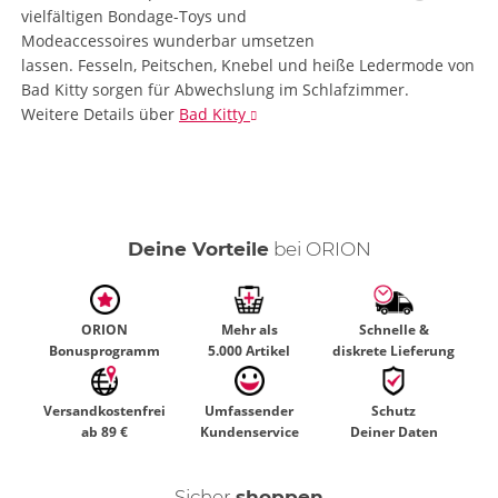
vielfältigen Bondage-Toys und
Modeaccessoires wunderbar umsetzen
lassen. Fesseln, Peitschen, Knebel und heiße Ledermode von
Bad Kitty sorgen für Abwechslung im Schlafzimmer.
Weitere Details
über
Bad Kitty
Deine Vorteile
bei ORION
ORION
Mehr als
Schnelle &
Bonusprogramm
5.000 Artikel
diskrete Lieferung
Versandkostenfrei
Umfassender
Schutz
ab 89 €
Kundenservice
Deiner Daten
Sicher
shoppen