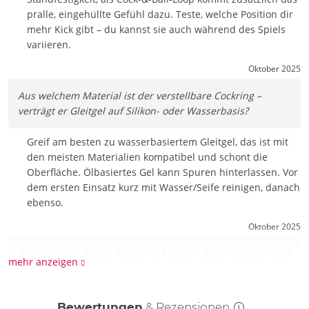
pralle, eingehüllte Gefühl dazu. Teste, welche Position dir
mehr Kick gibt – du kannst sie auch während des Spiels
variieren.
Oktober 2025
Aus welchem Material ist der verstellbare Cockring –
verträgt er Gleitgel auf Silikon- oder Wasserbasis?
Greif am besten zu wasserbasiertem Gleitgel, das ist mit
den meisten Materialien kompatibel und schont die
Oberfläche. Ölbasiertes Gel kann Spuren hinterlassen. Vor
dem ersten Einsatz kurz mit Wasser/Seife reinigen, danach
ebenso.
Oktober 2025
Wie stelle ich dieses Modell richtig ein, damit Erektion und
mehr anzeigen
Lust länger halten?
Lege erst die größere Schlaufe um den Schaft, dann die
Bewertungen
& Rezensionen