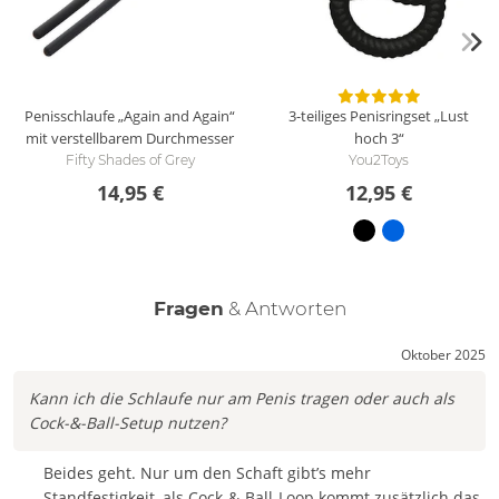
Schlaufe Cock & Ball Loop achten?
Das Tragen der Penis-Hoden-Schlaufe Cock & Ball Loop sollte
angenehm sein und keine Schmerzen bereiten. Treten
ungewollte Schmerzen auf, die Penis-Hoden-Schlaufe sofort
Penisschlaufe „Again and Again“
3-teiliges Penisringset „Lust
lockern. Bitte nur mit wasserbasiertem Gleitgel verwenden.
mit verstellbarem Durchmesser
hoch 3“
Silikonbasierte Gele können dem Material der Schlaufe
Fifty Shades of Grey
You2Toys
schaden.
14,95 €
12,95 €
Wie wird die Penis-Hoden-Schlaufe Cock & Ball Loop gereinigt?
Die Penis-Hoden-Schlaufe Cock & Ball Loop kann einfach mit
Wasser und Seife gereinigt werden. Zur speziellen Pflege
empfehlen wir einen Toy-Reiniger.
Fragen
& Antworten
Gesamtlänge 38 cm, Materialstärke 0,4 cm. Silikon, ABS,
Polyamid.
Oktober 2025
Kann ich die Schlaufe nur am Penis tragen oder auch als
Cock-&-Ball-Setup nutzen?
Beides geht. Nur um den Schaft gibt’s mehr
Standfestigkeit, als Cock-&-Ball-Loop kommt zusätzlich das