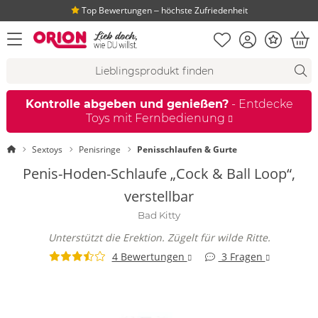
Top Bewertungen ‒ höchste Zufriedenheit
Merkliste
Konto
Bonus
Menü öffnen
War
Suchvorschläge
Suche
Fi
Kontrolle abgeben und genießen?
- Entdecke
Toys mit Fernbedienung
Startseite
Sextoys
Penisringe
Penisschlaufen & Gurte
Penis-Hoden-Schlaufe „Cock & Ball Loop“,
verstellbar
Bad Kitty
Unterstützt die Erektion. Zügelt für wilde Ritte.
4 Bewertungen
3 Fragen