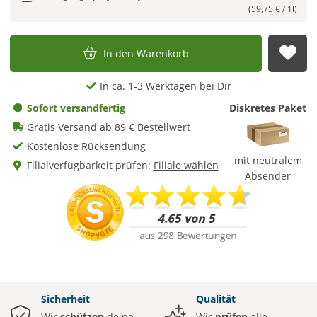
(59,75 € / 1l)
In den Warenkorb
Auf
In ca. 1-3 Werktagen bei Dir
Sofort versandfertig
Diskretes Paket
Gratis Versand ab 89 € Bestellwert
Kostenlose Rücksendung
mit neutralem
Filialverfügbarkeit prüfen:
Filiale wählen
Absender
Sicherheit
Qualität
Wir
schützen
deine
Wir
prüfen
alle