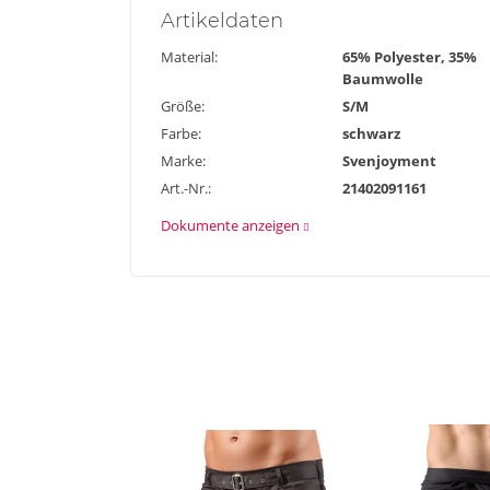
Artikel
daten
Material:
65% Polyester, 35%
Baumwolle
Größe:
S/M
Farbe:
schwarz
Marke:
Svenjoyment
Art.-Nr.:
21402091161
Dokumente anzeigen