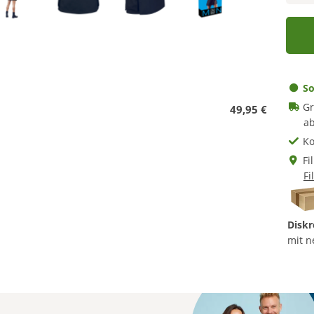
So
Gr
49,95 €
ab
Ko
Fi
Fi
Diskr
mit n