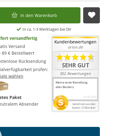
In den Warenkorb
Auf die Merkl
In ca. 1-3 Werktagen bei Dir
fort versandfertig
atis Versand
 89 € Bestellwert
stenlose Rücksendung
lialverfügbarkeit prüfen:
liale wählen
etes Paket
eutralem Absender