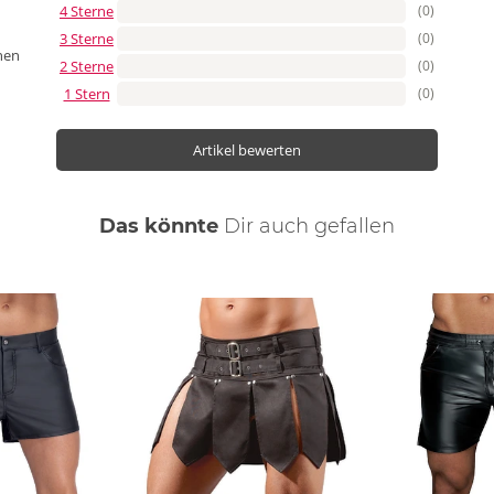
4 Sterne
(0)
3 Sterne
(0)
nen
2 Sterne
(0)
1 Stern
(0)
Artikel bewerten
Das könnte
Dir
auch
gefallen