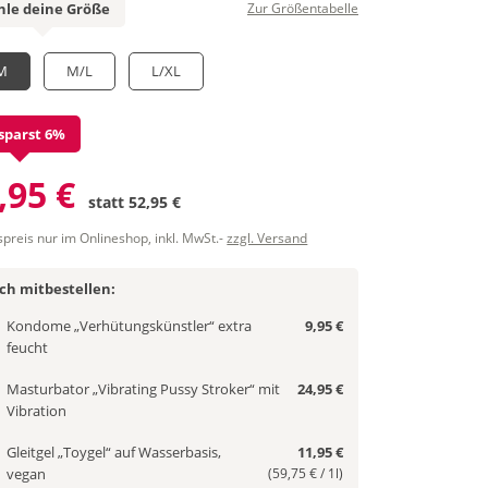
le deine Größe
Zur Größentabelle
M
M/L
L/XL
sparst 6%
,95 €
statt
52,95 €
spreis nur im Onlineshop, inkl. MwSt.-
zzgl. Versand
ich mitbestellen:
Kondome „Verhütungskünstler“ extra
9,95 €
feucht
Masturbator „Vibrating Pussy Stroker“ mit
24,95 €
Vibration
Gleitgel „Toygel“ auf Wasserbasis,
11,95 €
vegan
(59,75 € / 1l)