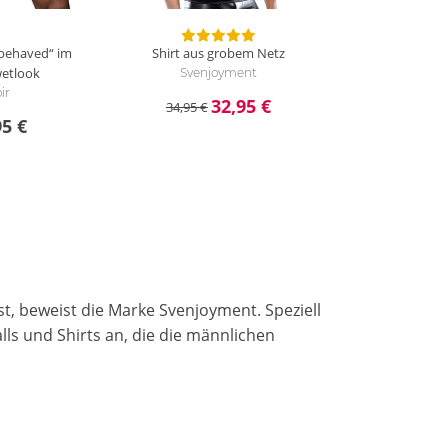
sbehaved“ im
Shirt aus grobem Netz
etlook
Svenjoyment
ir
32,95 €
34,95 €
95 €
t, beweist die Marke Svenjoyment. Speziell
ls und Shirts an, die die männlichen