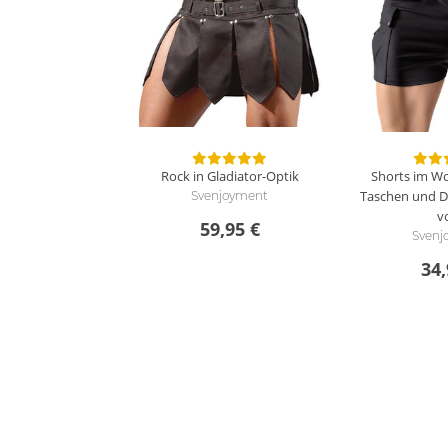
Rock in Gladiator-Optik
Shorts im Wo
Taschen und D
Svenjoyment
v
59,95 €
Svenj
34,