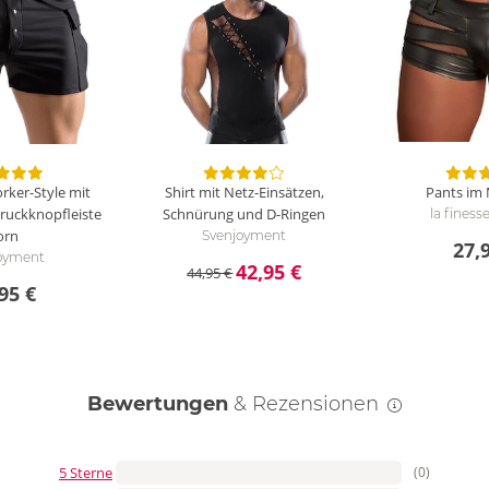
rker-Style mit
Shirt mit Netz-Einsätzen,
Pants im
ruckknopfleiste
Schnürung und D-Ringen
la finess
orn
Svenjoyment
27,
oyment
42,95 €
44,95 €
95 €
Bewertungen
& Rezensionen
5 Sterne
(0)