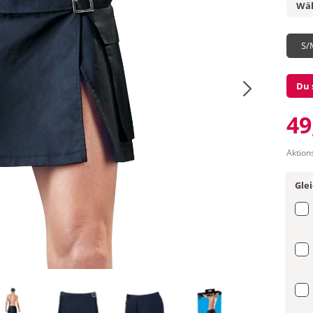
Wäh
S/
Du 
49
Aktion
Gle