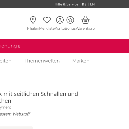
|
Hilfe & Service
DE
EN
Filialen
Merkliste
Konto
Bonus
Warenkorb
edienung
eiten
Themenwelten
Marken
 mit seitlichen Schnallen und
chen
oyment
estem Webstoff.