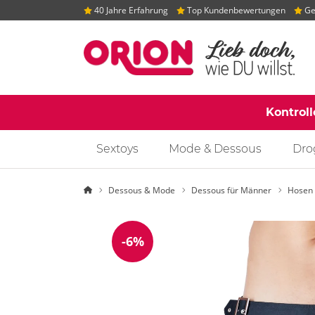
40 Jahre Erfahrung
Top Kundenbewertungen
Gep
Kontrol
Sextoys
Mode & Dessous
Dro
Startseite
Dessous & Mode
Dessous für Männer
Hosen 
-6%
Reduzierung