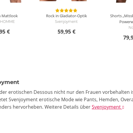
m Mattlook
Rock in Gladiator-Optik
Shorts „Mis
Powerw
e HOMME
Svenjoyment
No
95 €
59,95 €
79,
oyment
der erotischen Dessous nicht nur den Frauen vorbehalten is
etet Svenjoyment erotische Mode wie Pants, Hemden, Overal
nders hervorheben.
Weitere Details
über
Svenjoyment