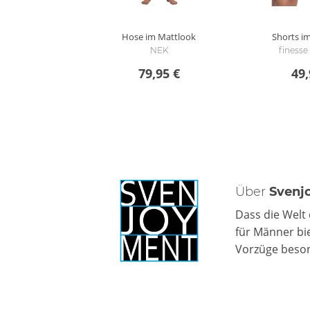
Hose im Mattlook
Shorts i
NEK
finess
79,95 €
49,
Über
Svenj
Dass die Welt 
für Männer bi
Vorzüge beso