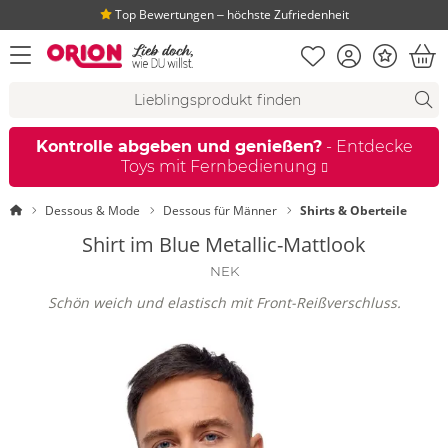
Top Bewertungen ‒ höchste Zufriedenheit
Merkliste
Konto
Bonus
Menü öffnen
War
Suchvorschläge
Suche
Fi
Kontrolle abgeben und genießen?
- Entdecke
Toys mit Fernbedienung
Startseite
Dessous & Mode
Dessous für Männer
Shirts & Oberteile
Shirt im Blue Metallic-Mattlook
NEK
Schön weich und elastisch mit Front-Reißverschluss.