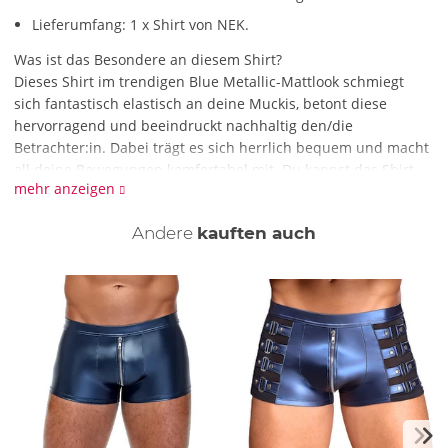
Lieferumfang: 1 x Shirt von NEK.
Was ist das Besondere an diesem Shirt?
Dieses Shirt im trendigen Blue Metallic-Mattlook schmiegt
sich fantastisch elastisch an deine Muckis, betont diese
hervorragend und beeindruckt nachhaltig den/die
Betrachter:in. Dabei trägt es sich herrlich bequem und macht
all deine Bewegungen komfortabel mit. Du kannst das Shirt
mehr anzeigen
hochgeschlossen tragen oder in heißen Momenten schnell
den Reißverschluss vorne öffnen …
Andere
kauften auch
Wie reinige ich das Shirt?
Reinige das Shirt mit einer schonenden Handwäsche mit
Feinwaschmittel.