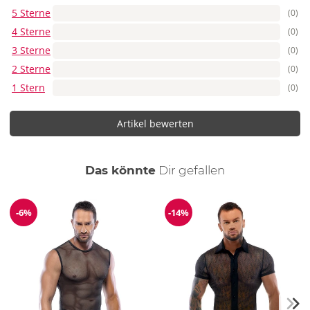
5 Sterne
(0)
4 Sterne
(0)
3 Sterne
(0)
2 Sterne
(0)
1 Stern
(0)
Artikel bewerten
auch
Das könnte
Dir
gefallen
-6%
-14%
Reduzierung
Reduzierung