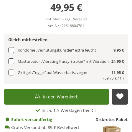
49,95 €
inkl. MwSt.-
zzgl. Versand
Art.-Nr.: 21616804701
Gleich mitbestellen:
Kondome „Verhütungskünstler“ extra feucht
9,95 €
Masturbator „Vibrating Pussy Stroker“ mit Vibration
24,95 €
Gleitgel „Toygel“ auf Wasserbasis, vegan
11,95 €
(59,75 € / 1l)
In den Warenkorb
Auf
In ca. 1-3 Werktagen bei Dir
Sofort versandfertig
Diskretes Paket
Gratis Versand ab 89 € Bestellwert