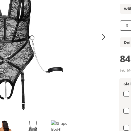
Wäh
S
Dei
84
inkl. 
Gle