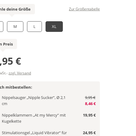
le deine Größe
Zur Größentabelle
M
L
XL
n Preis
,95 €
MwSt.-
zzgl. Versand
ich mitbestellen:
Nippelsauger „Nipple Sucker“, Ø 2,1
9,95 €
cm
8,46 €
Nippelklammern „At my Mercy“ mit
19,95 €
Kugelkette
Stimulationsgel „Liquid Vibrator“ für
24,95 €