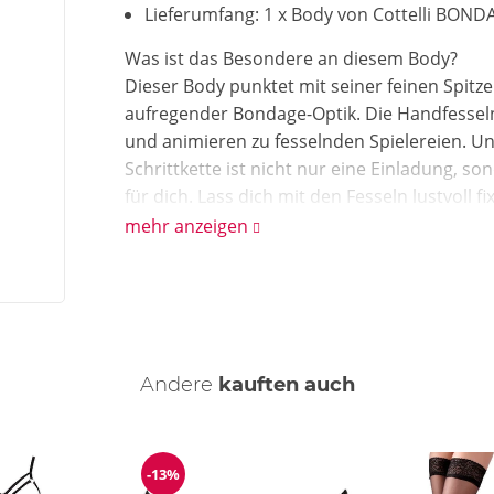
Lieferumfang: 1 x Body von Cottelli BOND
Was ist das Besondere an diesem Body?
Dieser Body punktet mit seiner feinen Spitz
aufregender Bondage-Optik. Die Handfessel
und animieren zu fesselnden Spielereien. Un
Schrittkette ist nicht nur eine Einladung, 
für dich. Lass dich mit den Fesseln lustvoll 
hin. Wie praktisch, dass die geschlitzten Cup
mehr anzeigen
den Body mit den verstellbaren Strapsen und
– oder du nimmst die Strumpfhalter einfach 
nur im Body.
Wie reinige ich den Body?
Reinige den Body mit einer schonenden Han
Andere
kauften auch
-13%
ng
Reduzierung