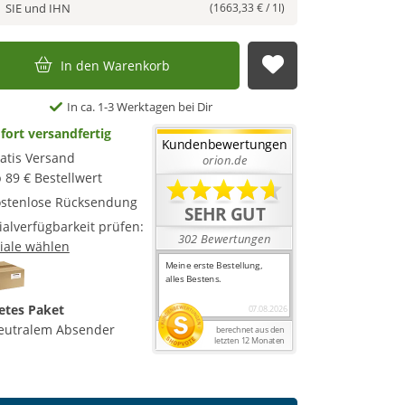
SIE und IHN
(1663,33 € / 1l)
In den Warenkorb
Auf die Merkl
In ca. 1-3 Werktagen bei Dir
fort versandfertig
atis Versand
 89 € Bestellwert
stenlose Rücksendung
lialverfügbarkeit prüfen:
liale wählen
etes Paket
eutralem Absender