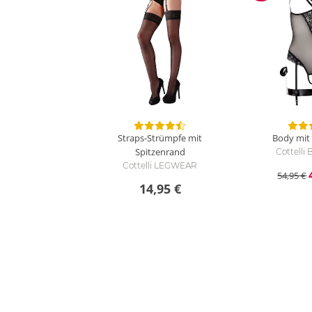
Straps-Strümpfe mit
Body mit 
Spitzenrand
Cottell
Cottelli LEGWEAR
54,95 €
14,95 €