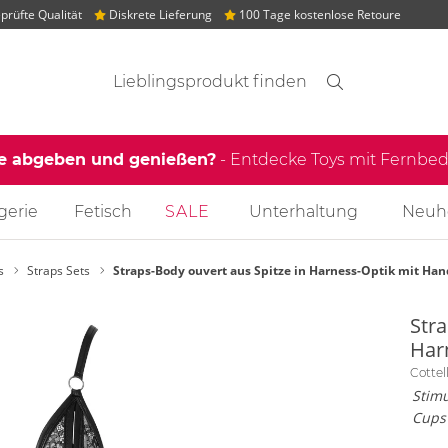
rüfte Qualität
Diskrete Lieferung
100 Tage kostenlose Retoure
Suchvorschläge
Suche
Finden
le abgeben und genießen?
- Entdecke Toys mit Fernb
gerie
Fetisch
SALE
Unterhaltung
Neuh
s
Straps Sets
Straps-Body ouvert aus Spitze in Harness-Optik mit Han
Stra
Har
Cotte
Stimu
Cups