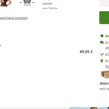
Erwachsene anzeigen
So
Gr
e
ab
89,95 €
Ko
Fi
Fi
Diskr
mit n