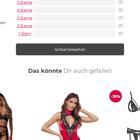
5 Sterne
(0)
4 Sterne
(0)
3 Sterne
(0)
nen
2 Sterne
(0)
1 Stern
(0)
Artikel bewerten
Das könnte
Dir
auch
gefallen
-38%
ng
Reduzierun