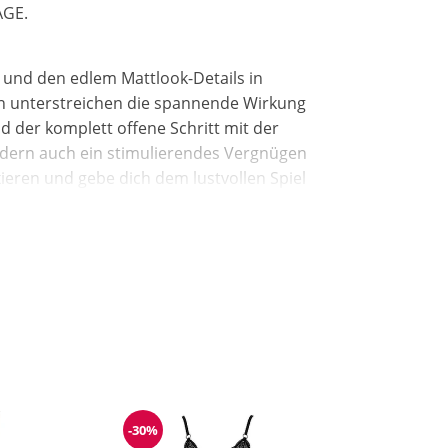
AGE.
e und den edlem Mattlook-Details in
n unterstreichen die spannende Wirkung
d der komplett offene Schritt mit der
sondern auch ein stimulierendes Vergnügen
fixieren und gebe dich dem lustvollen Spiel
s dabei schnell geöffnet sind. Du kannst
 sexy Strümpfen (nicht beiliegend) tragen
ab und genießt deinen fesselnden Auftritt
dwäsche mit Feinwaschmittel.
-30%
Reduzierung