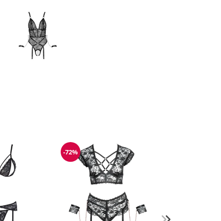
-72%
g
Reduzierung