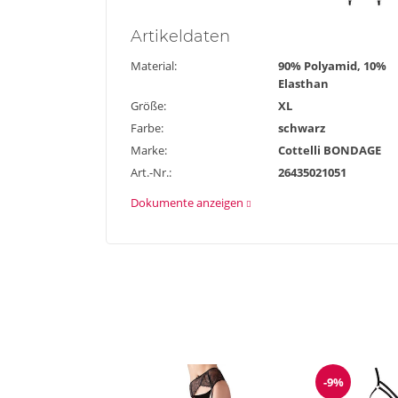
Artikel
daten
Material:
90% Polyamid, 10%
Elasthan
Größe:
XL
Farbe:
schwarz
Marke:
Cottelli BONDAGE
Art.-Nr.:
26435021051
Dokumente anzeigen
-9%
Reduzieru