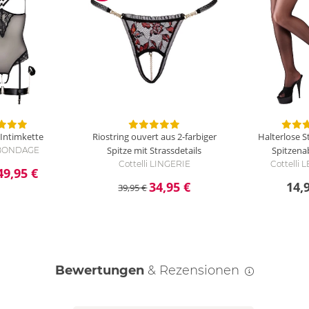
Intimkette
Riostring ouvert aus 2-farbiger
Halterlose 
Spitze mit Strassdetails
Spitzena
i BONDAGE
Cottelli LINGERIE
Cottelli
49,95 €
34,95 €
14,
39,95 €
Bewertungen
& Rezensionen