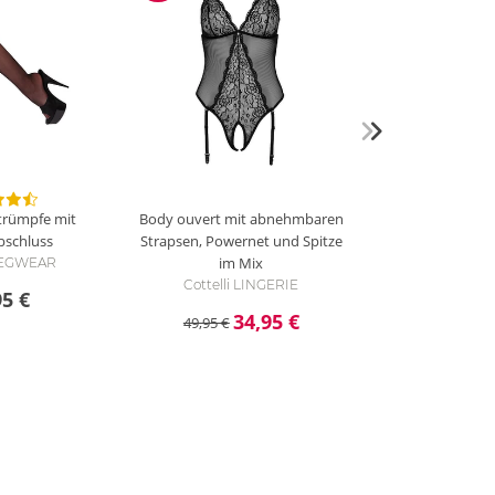
Strümpfe mit
Body ouvert mit abnehmbaren
bschluss
Strapsen, Powernet und Spitze
im Mix
 LEGWEAR
Cottelli LINGERIE
95 €
34,95 €
49,95 €