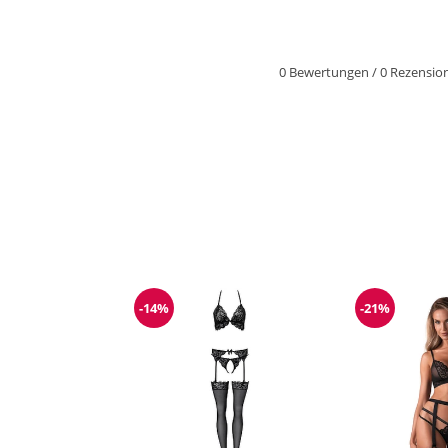
0 Bewertungen
/
0 Rezensio
-14%
-21%
Reduzierung
Reduzieru