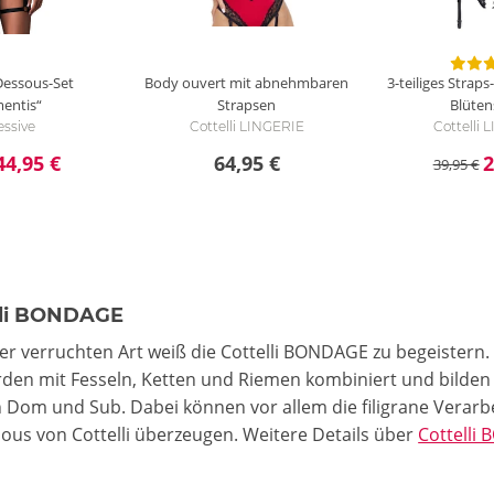
 Dessous-Set
Body ouvert mit abnehmbaren
3-teiliges Straps
entis“
Strapsen
Blüten
ssive
Cottelli LINGERIE
Cottelli
44,95 €
64,95 €
2
39,95 €
lli BONDAGE
er verruchten Art weiß die Cottelli BONDAGE zu begeistern
rden mit Fesseln, Ketten und Riemen kombiniert und bilden 
 Dom und Sub. Dabei können vor allem die filigrane Verar
us von Cottelli überzeugen.
Weitere Details
über
Cottell