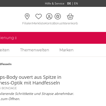
|
Hilfe & Service
DE
EN
Filialen
Merkliste
Konto
Bonus
Warenkorb
edienung
eiten
Themenwelten
Marken
dfesseln
ps-Body ouvert aus Spitze in
ness-Optik mit Handfesseln
lli BONDAGE
lierende Schrittkette und Strapse abnehmbar.
 zum Öffnen.