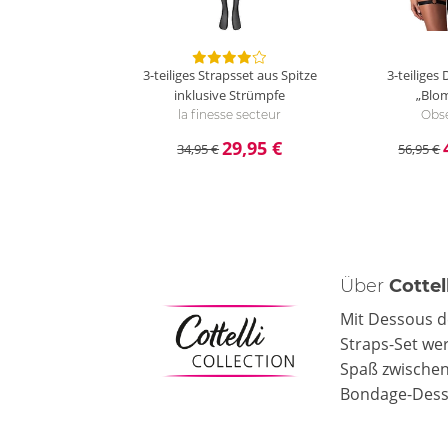
3-teiliges Strapsset aus Spitze
3-teiliges
inklusive Strümpfe
„Blom
la finesse secteur
Obse
29,95 €
34,95 €
56,95 €
Über
Cotte
Mit Dessous d
Straps-Set we
Spaß zwischen
Bondage-Desso