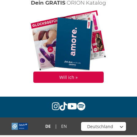
Dein GRATIS
ORION Katalog
Will ich »
instagram
tiktok
youtube
spotify
Wähle deinen Shop
DE
|
EN