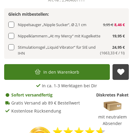
Art.-Nr.: 25404601111
Gleich mitbestellen:
Nippelsauger „Nipple Sucker“, Ø 2,1 cm
9,95 €
8,46 €
Nippelklammern „At my Mercy“ mit Kugelkette
19,95 €
Stimulationsgel „Liquid Vibrator“ für SIE und
24,95 €
IHN
(1663,33 € / 1l)
In den Warenkorb
Auf
In ca. 1-3 Werktagen bei Dir
Sofort versandfertig
Diskretes Paket
Gratis Versand ab 89 € Bestellwert
Kostenlose Rücksendung
mit neutralem
Absender