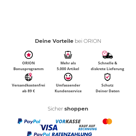
Deine Vorteile
bei ORION
ORION
Mehr als
Schnelle &
Bonusprogramm
5.000 Artikel
diskrete Lieferung
Versandkostenfrei
Umfassender
Schutz
ab 89 €
Kundenservice
Deiner Daten
Sicher
shoppen