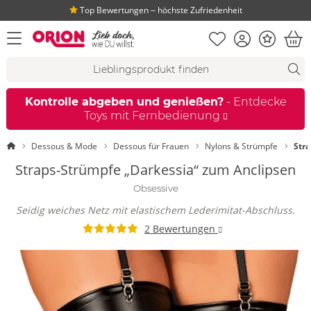
Top Bewertungen ‒ höchste Zufriedenheit
Merkliste
Konto
Bonus
Menü öffnen
War
Suchvorschläge
Suche
Fi
Kontrolle abgeben und genießen?
- Entdecke
Toys mit Fernbedienung
Startseite
Dessous & Mode
Dessous für Frauen
Nylons & Strümpfe
Str
Straps-Strümpfe „Darkessia“ zum Anclipsen
Obsessive
Seidig weiches Netz mit elastischem Lederimitat-Abschluss.
2 Bewertungen