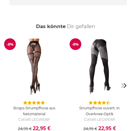
auch
Das könnte
Dir
gefallen
-8%
-8%
Reduzierung
Reduzierung
Straps-Strumpfhose aus
Strumpfhose ouvert, in
Netzmaterial
Overknee-Optik
Cottelli LEGWEAR
Cottelli LEGWEAR
22,95 €
22,95 €
24,95 €
24,95 €