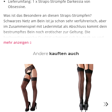
Lieferumfang: 1 x Straps-Strümpfe Darkessia von
Obsessive.
Was ist das Besondere an diesen Straps-Strümpfen?
Schwarzes Netz am Bein ist ja schon sehr verführerisch, aber
im Zusammenspiel mit Lederimitat als Abschluss kommt dein
bestrumpftes Bein noch erotischer zur Geltung. Die
hochwertige weiche Qualität schmiegt sich hautnah an und
mehr anzeigen
sorgt für extra hohen Tragekomfort. Das verführerische i-
Tüpfelchen für deine aufsehenerregenden Auftritte!
Andere
kauften auch
Wie reinige ich die Straps-Strümpfe?
Reinige die Straps-Strümpfe mit einer schonenden
Handwäsche mit Feinwaschmittel.