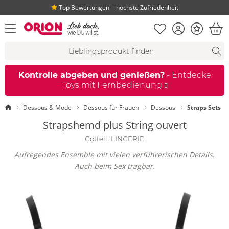
Top Bewertungen ‒ höchste Zufriedenheit
Merkliste
Konto
Bonus
Menü öffnen
War
Suchvorschläge
Suche
Fi
Kontrolle abgeben und genießen?
- Entdecke
Toys mit Fernbedienung
Startseite
Dessous & Mode
Dessous für Frauen
Dessous
Straps Sets
Strapshemd plus String ouvert
Cottelli LINGERIE
Aufregendes Ensemble mit vielen verführerischen Details.
Auch beim Sex tragbar.