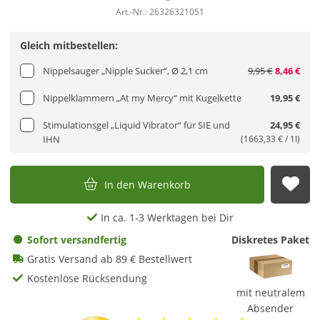
Art.-Nr.: 26326321051
Gleich mitbestellen:
Nippelsauger „Nipple Sucker“, Ø 2,1 cm
9,95 €
8,46 €
Nippelklammern „At my Mercy“ mit Kugelkette
19,95 €
Stimulationsgel „Liquid Vibrator“ für SIE und
24,95 €
IHN
(1663,33 € / 1l)
In den Warenkorb
Auf
In ca. 1-3 Werktagen bei Dir
Sofort versandfertig
Diskretes Paket
Gratis Versand ab 89 € Bestellwert
Kostenlose Rücksendung
mit neutralem
Absender