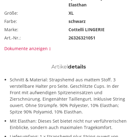
Elasthan
Größe:
XL
Farbe:
schwarz
Marke:
Cottelli LINGERIE
Art.-Nr.:
26326321051
Dokumente anzeigen
Artikel
details
Schnitt & Material: Strapshemd aus mattem Stoff. 3
verstellbare Halter pro Seite. Geschlitzte Cups. In der
Front mit aufwendigen Spitzeneinsätzen und
Zierschnürung. Eingenähter Taillengurt. Inklusive String
ouvert. Ohne Strümpfe. 90% Polyester, 10% Elasthan;
Spitze 90% Polyamid, 10% Elasthan.
Mit Elasthan: Dieses Set bietet nicht nur verführerischen
Einblicke, sondern auch maximalen Tragekomfort.
Lieferumfang: 1 x Strapshemd plus String ouvert von