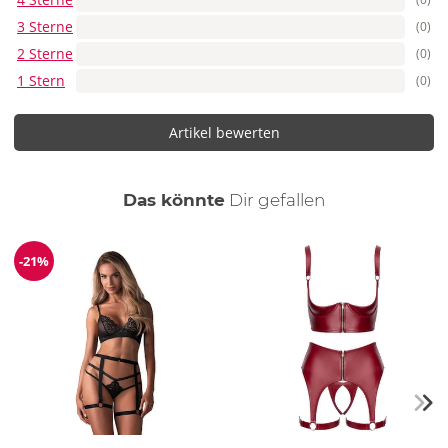
3 Sterne
(0)
2 Sterne
(0)
1 Stern
(0)
Artikel bewerten
auch
Das könnte
Dir
gefallen
-21%
Reduzierung