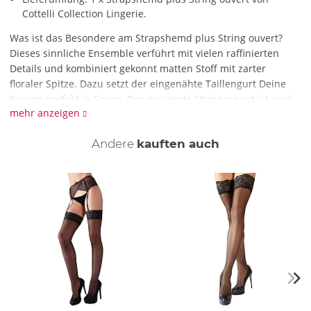
Cottelli Collection Lingerie.
Was ist das Besondere am Strapshemd plus String ouvert?
Dieses sinnliche Ensemble verführt mit vielen raffinierten
Details und kombiniert gekonnt matten Stoff mit zarter
floraler Spitze. Dazu setzt der eingenähte Taillengurt Deine
Kurven perfekt in Szene. Der passende String ouvert ist auch
mehr anzeigen
gleich dabei. Für verführerische Frauen, die wissen, was sie
wollen!
Andere
kauften auch
Wie reinige ich das Strapshemd plus String ouvert?
Für die Reinigung empfehlen wir die schonende Handwäsche
mit Feinwaschmittel.