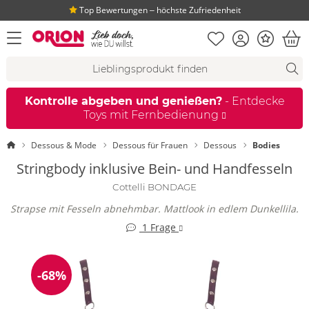
Top Bewertungen ‒ höchste Zufriedenheit
Merkliste
Konto
Bonus
Menü öffnen
War
Suchvorschläge
Suche
Fi
Kontrolle abgeben und genießen?
- Entdecke
Toys mit Fernbedienung
Startseite
Dessous & Mode
Dessous für Frauen
Dessous
Bodies
Stringbody inklusive Bein- und Handfesseln
Cottelli BONDAGE
Strapse mit Fesseln abnehmbar. Mattlook in edlem Dunkellila.
1 Frage
-68%
Reduzierung