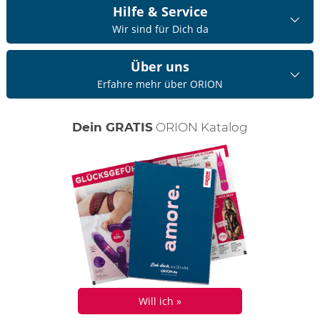
Hilfe & Service
Wir sind für Dich da
Über uns
Erfahre mehr über ORION
Dein GRATIS
ORION Katalog
Will ich »