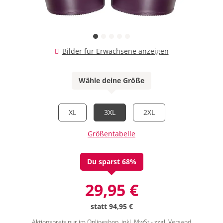
Bilder für Erwachsene anzeigen
Wähle deine Größe
XL
3XL
2XL
Größentabelle
Du sparst 68%
29,95 €
statt
94,95 €
Aktionspreis nur im Onlineshop, inkl. MwSt.-
zzgl. Versand