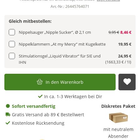
Art.-Nr.: 26445764071
Gleich mitbestellen:
Nippelsauger „Nipple Sucker“, Ø 2,1 cm
9,95 €
8,46 €
Nippelklammern „At my Mercy“ mit Kugelkette
19,95 €
Stimulationsgel „Liquid Vibrator“ für SIE und
24,95 €
IHN
(1663,33 € / 1l)
In den Warenkorb
Auf
In ca. 1-3 Werktagen bei Dir
Sofort versandfertig
Diskretes Paket
Gratis Versand ab 89 € Bestellwert
Kostenlose Rücksendung
mit neutralem
Absender