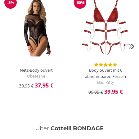
-5%
-60%
Reduzierung
Reduzierung
Netz-Body ouvert
Body ouvert mit 6
abnehmbaren Fesseln
Obsessive
Bad Kitty
37,95 €
39,95 €
39,95 €
99,95 €
Über
Cottelli BONDAGE