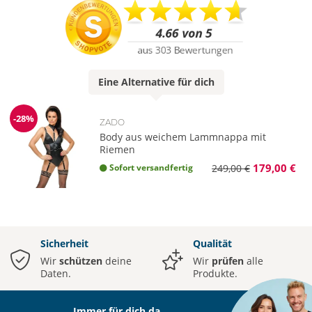
Eine
Alternative
für dich
-28%
ZADO
Reduzierung
Body aus weichem Lammnappa mit
Riemen
179,00 €
Sofort versandfertig
249,00 €
Sicherheit
Qualität
Wir
schützen
deine
Wir
prüfen
alle
Daten.
Produkte.
Immer für dich da