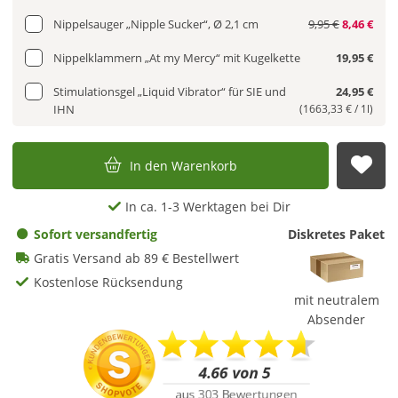
Nippelsauger „Nipple Sucker“, Ø 2,1 cm
9,95 €
8,46 €
Nippelklammern „At my Mercy“ mit Kugelkette
19,95 €
Stimulationsgel „Liquid Vibrator“ für SIE und
24,95 €
IHN
(1663,33 € / 1l)
In den Warenkorb
Auf
In ca. 1-3 Werktagen bei Dir
Sofort versandfertig
Diskretes Paket
Gratis Versand ab 89 € Bestellwert
Kostenlose Rücksendung
mit neutralem
Absender