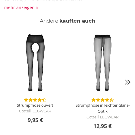
Für die Reinigung empfehlen wir die schonende Handwäsche
mehr anzeigen
mit Feinwaschmittel.
Andere
kauften auch
Strumpfhose ouvert
Strumpfhose in leichter Glanz-
Optik
Cottelli LEGWEAR
Cottelli LEGWEAR
9,95 €
12,95 €