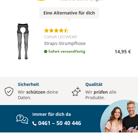
Eine
Alternative
für dich
Cottelli LEGWEAR
Straps-Strumpfhose
14,95 €
Sofort versandfertig
Sicherheit
Qualität
Wir
schützen
deine
Wir
prüfen
alle
Daten.
Produkte.
Immer für dich da
0461 – 50 40 446