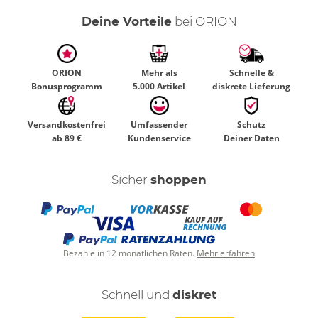
Deine Vorteile
bei ORION
ORION
Mehr als
Schnelle &
Bonusprogramm
5.000 Artikel
diskrete Lieferung
Versandkostenfrei
Umfassender
Schutz
ab 89 €
Kundenservice
Deiner Daten
Sicher
shoppen
Bezahle in 12 monatlichen Raten.
Mehr erfahren
Schnell und
diskret