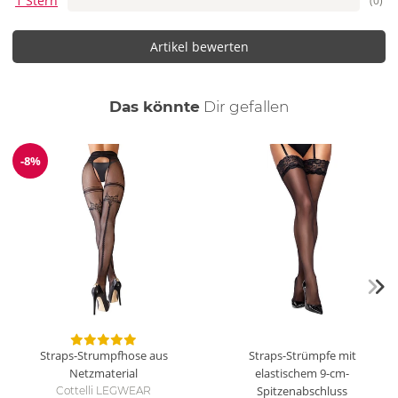
1 Stern
(0)
Artikel bewerten
auch
Das könnte
Dir
gefallen
-8%
Reduzierung
Straps-Strumpfhose aus
Straps-Strümpfe mit
Netzmaterial
elastischem 9-cm-
Spitzenabschluss
Cottelli LEGWEAR