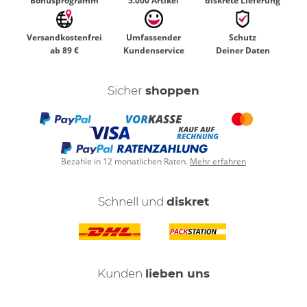
Bonusprogramm
5.000 Artikel
diskrete Lieferung
Versandkostenfrei
Umfassender
Schutz
ab 89 €
Kundenservice
Deiner Daten
Sicher
shoppen
Bezahle in 12 monatlichen Raten.
Mehr erfahren
Schnell und
diskret
Kunden
lieben uns