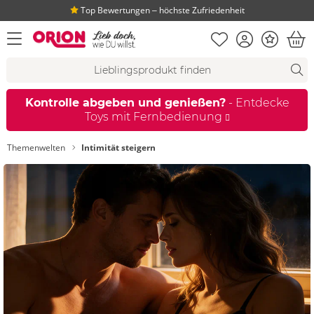
Top Bewertungen ‒ höchste Zufriedenheit
Merkliste
Konto
Bonus
Menü öffnen
War
Suchvorschläge
Suche
Fi
Kontrolle abgeben und genießen?
- Entdecke
Toys mit Fernbedienung
Themenwelten
Intimität steigern