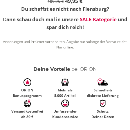
49,95 €
109,95 €
Du schaffst es nicht nach Flensburg?
D
ann schau doch mal in unsere
SALE Kategorie
und
spar dich reich!
Änderungen und Irrtümer vorbehalten. Abgabe nur solange der Vorrat reicht.
Nur online.
Deine Vorteile
bei ORION
ORION
Mehr als
Schnelle &
Bonusprogramm
5.000 Artikel
diskrete Lieferung
Versandkostenfrei
Umfassender
Schutz
ab 89 €
Kundenservice
Deiner Daten