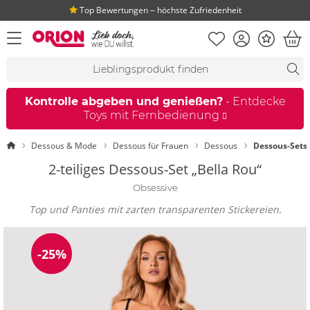
Top Bewertungen ‒ höchste Zufriedenheit
Merkliste
Konto
Bonus
Menü öffnen
War
Suchvorschläge
Suche
Fi
Kontrolle abgeben und genießen?
- Entdecke
Toys mit Fernbedienung
Startseite
Dessous & Mode
Dessous für Frauen
Dessous
Dessous-Sets
2-teiliges Dessous-Set „Bella Rou“
Obsessive
Top und Panties mit zarten transparenten Stickereien.
-25%
Reduzierung