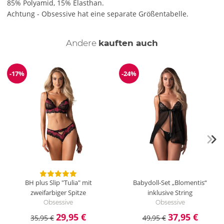
85% Polyamid, 15% Elasthan.
Achtung - Obsessive hat eine separate Größentabelle.
Andere
kauften auch
-17%
-24%
Reduzierung
Reduzierung
BH plus Slip "Tulia" mit
Babydoll-Set „Blomentis“
zweifarbiger Spitze
inklusive String
Obsessive
Obsessive
29,95 €
37,95 €
35,95 €
49,95 €