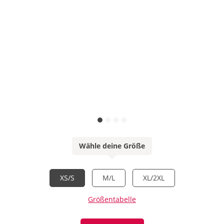
Wähle deine Größe
XS/S
M/L
XL/2XL
Größentabelle