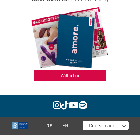
Will ich »
instagram
tiktok
youtube
spotify
Wähle deinen Shop
DE
|
EN