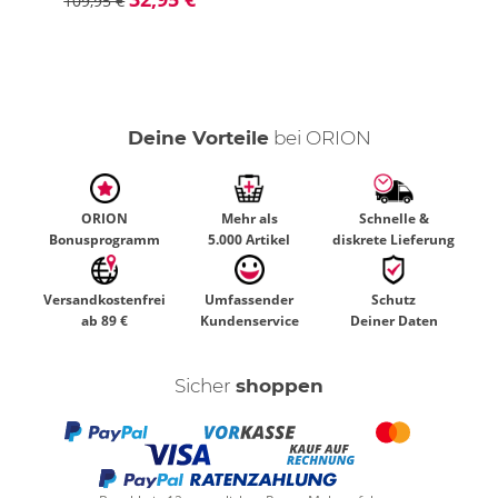
109,95 €
Deine Vorteile
bei ORION
ORION
Mehr als
Schnelle &
Bonusprogramm
5.000 Artikel
diskrete Lieferung
Versandkostenfrei
Umfassender
Schutz
ab 89 €
Kundenservice
Deiner Daten
Sicher
shoppen