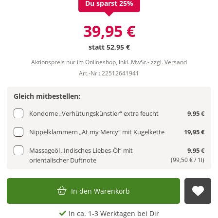
Du sparst 25%
39,95 €
statt
52,95 €
Aktionspreis nur im Onlineshop, inkl. MwSt.-
zzgl. Versand
Art.-Nr.: 22512641941
Gleich mitbestellen:
Kondome „Verhütungskünstler“ extra feucht
9,95 €
Nippelklammern „At my Mercy“ mit Kugelkette
19,95 €
Massageöl „Indisches Liebes-Öl“ mit
9,95 €
orientalischer Duftnote
(99,50 € / 1l)
In den Warenkorb
Auf
In ca. 1-3 Werktagen bei Dir