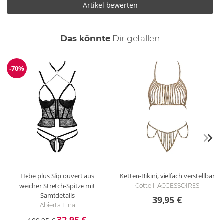
Artikel bewerten
auch
Das könnte
Dir
gefallen
-70%
Reduzierung
Hebe plus Slip ouvert aus
Ketten-Bikini, vielfach verstellbar
weicher Stretch-Spitze mit
Cottelli ACCESSOIRES
Samtdetails
39,95 €
Abierta Fina
32,95 €