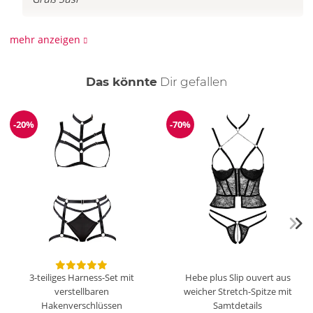
mehr anzeigen
Straps-Set
von
Tigerboy
am 13.01.2023
Passt perfekt!
auch
Das könnte
Dir
gefallen
-20%
-70%
Reduzierung
Reduzierung
3-teiliges Harness-Set mit
Hebe plus Slip ouvert aus
verstellbaren
weicher Stretch-Spitze mit
Hakenverschlüssen
Samtdetails