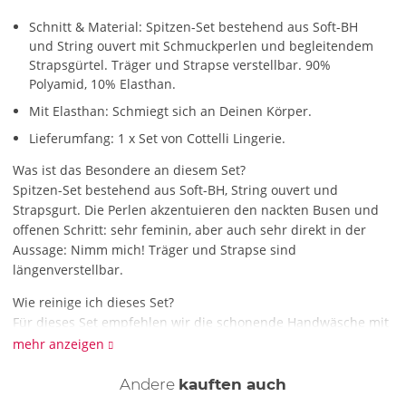
Schnitt & Material: Spitzen-Set bestehend aus Soft-BH
und String ouvert mit Schmuckperlen und begleitendem
Strapsgürtel. Träger und Strapse verstellbar. 90%
Polyamid, 10% Elasthan.
Mit Elasthan: Schmiegt sich an Deinen Körper.
Lieferumfang: 1 x Set von Cottelli Lingerie.
Was ist das Besondere an diesem Set?
Spitzen-Set bestehend aus Soft-BH, String ouvert und
Strapsgurt. Die Perlen akzentuieren den nackten Busen und
offenen Schritt: sehr feminin, aber auch sehr direkt in der
Aussage: Nimm mich! Träger und Strapse sind
längenverstellbar.
Wie reinige ich dieses Set?
Für dieses Set empfehlen wir die schonende Handwäsche mit
Feinwaschmittel.
mehr anzeigen
Andere
kauften auch