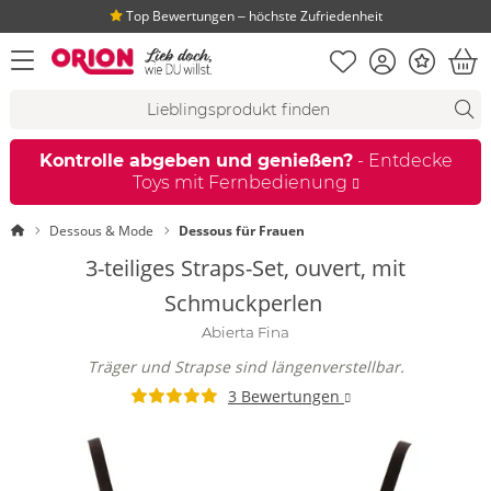
Top Bewertungen ‒ höchste Zufriedenheit
Merkliste
Konto
Bonus
Menü öffnen
War
Suchvorschläge
Suche
Fi
Kontrolle abgeben und genießen?
- Entdecke
Toys mit Fernbedienung
Startseite
Dessous & Mode
Dessous für Frauen
3-teiliges Straps-Set, ouvert, mit
Schmuckperlen
Abierta Fina
Träger und Strapse sind längenverstellbar.
3 Bewertungen