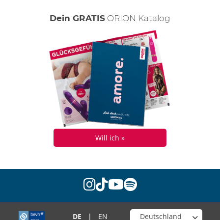
Dein GRATIS
ORION Katalog
Will ich »
instagram
tiktok
youtube
spotify
Wähle deinen Shop
DE
|
EN