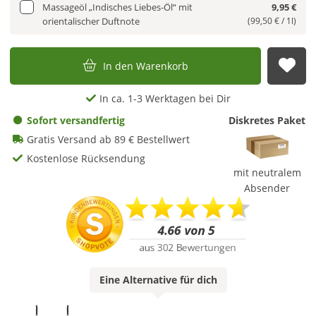
Massageöl „Indisches Liebes-Öl“ mit
9,95 €
orientalischer Duftnote
(99,50 € / 1l)
In den Warenkorb
Auf
In ca. 1-3 Werktagen bei Dir
Sofort versandfertig
Diskretes Paket
Gratis Versand ab 89 € Bestellwert
Kostenlose Rücksendung
mit neutralem
Absender
Eine
Alternative
für dich