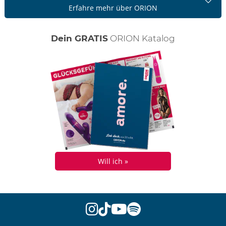
Erfahre mehr über ORION
Dein GRATIS
ORION Katalog
Will ich »
instagram
tiktok
youtube
spotify