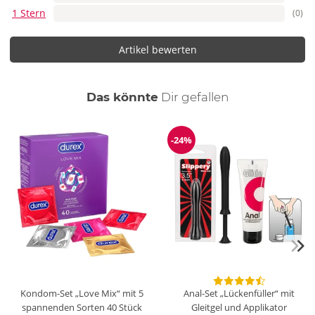
1 Stern
(0)
Artikel bewerten
auch
Das könnte
Dir
gefallen
-24%
Reduzierung
Kondom-Set „Love Mix“ mit 5
Anal-Set „Lückenfüller“ mit
spannenden Sorten
40 Stück
Gleitgel und Applikator