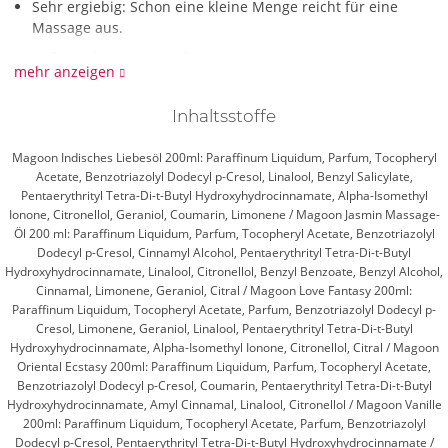
Sehr ergiebig: Schon eine kleine Menge reicht für eine
Massage aus.
Lieferumfang: 1 x 6-teiliges Massageöl-Set von Magoon, je
mehr anzeigen
200 ml.
Was ist das Besondere am Massageöl-Set von Magoon?
Inhaltsstoffe
Entdecke das sinnliche Vergnügen mit dem Magoon
Sparpaket! 6 verführerische Topseller-Massageöle laden dich
Magoon Indisches Liebesöl 200ml: Paraffinum Liquidum, Parfum, Tocopheryl
Acetate, Benzotriazolyl Dodecyl p-Cresol, Linalool, Benzyl Salicylate,
zu unvergesslichen Momenten ein: Lass dich vom süßen Duft
Pentaerythrityl Tetra-Di-t-Butyl Hydroxyhydrocinnamate, Alpha-Isomethyl
der Vanille umhüllen, spüre die zarte Verführung von Jasmin
Ionone, Citronellol, Geraniol, Coumarin, Limonene / Magoon Jasmin Massage-
oder erlebe die exotische Leidenschaft des Indischen
Öl 200 ml: Paraffinum Liquidum, Parfum, Tocopheryl Acetate, Benzotriazolyl
Liebesöls. Love Fantasy, Oriental Ecstasy und Spanische Fliege
Dodecyl p-Cresol, Cinnamyl Alcohol, Pentaerythrityl Tetra-Di-t-Butyl
versprechen pure Lust und Fantasie. Alle Öle sind
Hydroxyhydrocinnamate, Linalool, Citronellol, Benzyl Benzoate, Benzyl Alcohol,
wasserlöslich, leicht abwaschbar und bieten eine pflegende,
Cinnamal, Limonene, Geraniol, Citral / Magoon Love Fantasy 200ml:
Paraffinum Liquidum, Tocopheryl Acetate, Parfum, Benzotriazolyl Dodecyl p-
lang anhaltende Gleitfähigkeit – für sinnliche Berührungen,
Cresol, Limonene, Geraniol, Linalool, Pentaerythrityl Tetra-Di-t-Butyl
die unter die Haut gehen. Gönn dir und deinem
Hydroxyhydrocinnamate, Alpha-Isomethyl Ionone, Citronellol, Citral / Magoon
Lieblingsmenschen gleich mehrere luxuriöse Massage-
Oriental Ecstasy 200ml: Paraffinum Liquidum, Parfum, Tocopheryl Acetate,
Erfahrungen!
Benzotriazolyl Dodecyl p-Cresol, Coumarin, Pentaerythrityl Tetra-Di-t-Butyl
Hydroxyhydrocinnamate, Amyl Cinnamal, Linalool, Citronellol / Magoon Vanille
200ml: Paraffinum Liquidum, Tocopheryl Acetate, Parfum, Benzotriazolyl
Dodecyl p-Cresol, Pentaerythrityl Tetra-Di-t-Butyl Hydroxyhydrocinnamate /