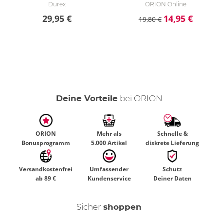
Durex
ORION Online
29,95 €
14,95 €
19,80 €
Deine Vorteile
bei ORION
ORION
Mehr als
Schnelle &
Bonusprogramm
5.000 Artikel
diskrete Lieferung
Versandkostenfrei
Umfassender
Schutz
ab 89 €
Kundenservice
Deiner Daten
Sicher
shoppen