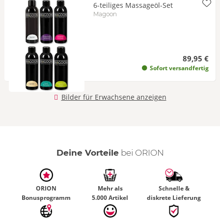
6-teiliges Massageöl-Set
Magoon
89,95 €
Sofort versandfertig
Bilder für Erwachsene anzeigen
Deine Vorteile
bei ORION
ORION
Mehr als
Schnelle &
Bonusprogramm
5.000 Artikel
diskrete Lieferung