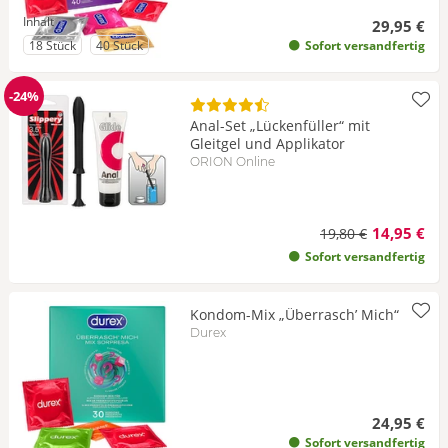
Inhalt
29,95 €
zu Inhalt
zu Inhalt
18 Stück
40 Stück
Sofort versandfertig
-24%
Reduzierung
Anal-Set „Lückenfüller“ mit
Gleitgel und Applikator
ORION Online
14,95 €
19,80 €
Sofort versandfertig
Kondom-Mix „Überrasch’ Mich“
Durex
24,95 €
Sofort versandfertig