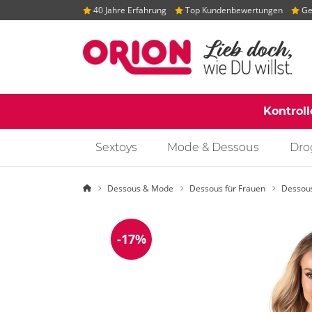
40 Jahre Erfahrung
Top Kundenbewertungen
Gep
Kontrol
Sextoys
Mode & Dessous
Dro
Startseite
Dessous & Mode
Dessous für Frauen
Dessou
-17%
Reduzierung