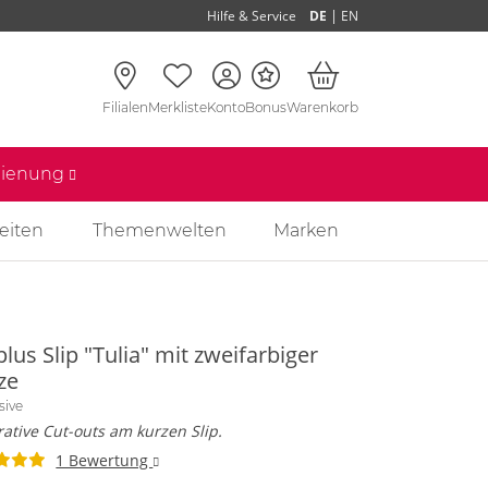
|
Hilfe & Service
DE
EN
Filialen
Merkliste
Konto
Bonus
Warenkorb
edienung
eiten
Themenwelten
Marken
lus Slip "Tulia" mit zweifarbiger
ze
sive
ative Cut-outs am kurzen Slip.
1 Bewertung