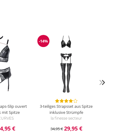
-14%
g
Reduzierung
raps-Slip ouvert
3-teiliges Strapsset aus Spitze
 mit Spitze
inklusive Strümpfe
i CURVES
la finesse secteur
4,95 €
29,95 €
34,95 €