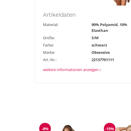
Artikel
daten
Material:
90% Polyamid, 10%
Elasthan
Größe:
S/M
Farbe:
schwarz
Marke:
Obsessive
Art.-Nr.:
22137701111
weitere Informationen anzeigen
-8%
-15%