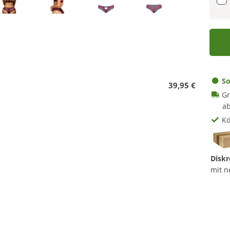
So
39,95 €
Gr
ab
Ko
Diskr
mit n