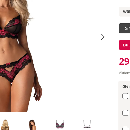
Wäh
S/
Du 
29
Aktion
Gle