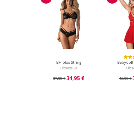
Reduzierung
Reduzieru
BH plus String
Babydoll 
Obsessive
Obse
34,95 €
37,95 €
46,95 €