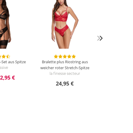
g
s-Set aus Spitze
Bralette plus Riostring aus
weicher roter Stretch-Spitze
ssive
la finesse secteur
2,95 €
24,95 €