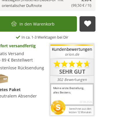
orientalischer Duftnote
(99,50 € / 1l)
In den Warenkorb
Auf die Merkl
In ca. 1-3 Werktagen bei Dir
fort versandfertig
atis Versand
 89 € Bestellwert
stenlose Rücksendung
etes Paket
eutralem Absender