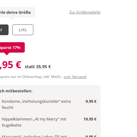
le deine Größe
Zur Größentabelle
M
L/XL
sparst 17%
,95 €
statt
35,95 €
spreis nur im Onlineshop, inkl. MwSt.-
zzgl. Versand
ich mitbestellen:
Kondome „Verhütungskünstler“ extra
9,95 €
feucht
Nippelklammern „At my Mercy“ mit
19,95 €
Kugelkette
Massageöl „Indisches Liebes-Öl“ mit
9,95 €