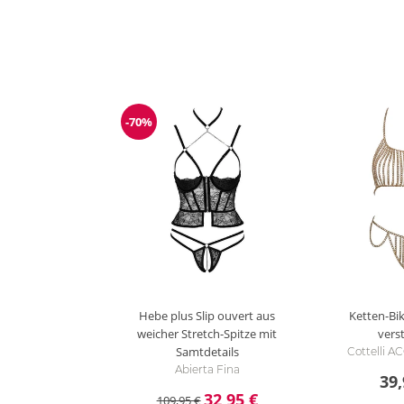
-70%
Reduzierung
Hebe plus Slip ouvert aus
Ketten-Bik
weicher Stretch-Spitze mit
verst
Samtdetails
Cottelli 
Abierta Fina
39,
32,95 €
109,95 €