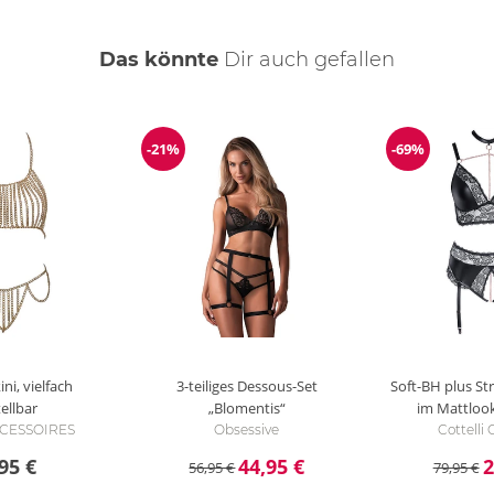
Das könnte
Dir
auch
gefallen
-21%
-69%
Reduzierung
Reduzierun
ini, vielfach
3-teiliges Dessous-Set
Soft-BH plus St
ellbar
„Blomentis“
im Mattlook
ACCESSOIRES
Obsessive
Cottell
95 €
44,95 €
2
56,95 €
79,95 €