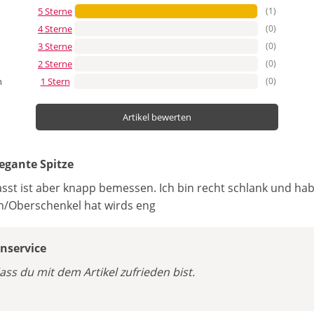
5 Sterne
(1)
4 Sterne
(0)
3 Sterne
(0)
2 Sterne
(0)
1 Stern
(0)
n
Artikel bewerten
egante Spitze
asst ist aber knapp bemessen. Ich bin recht schlank und ha
/Oberschenkel hat wirds eng
service
ass du mit dem Artikel zufrieden bist.