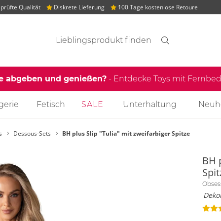
rüfte Qualität
Diskrete Lieferung
100 Tage kostenlose Retoure
Suchvorschläge
Suche
Finden
le abgeben und genießen?
- Entdecke Toys mit Fernb
gerie
Fetisch
SALE
Unterhaltung
Neuh
s
Dessous-Sets
BH plus Slip "Tulia" mit zweifarbiger Spitze
BH p
Spit
Obses
Dekor