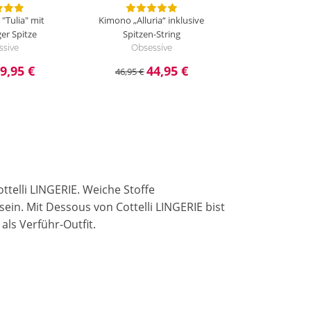
 "Tulia" mit
Kimono „Alluria“ inklusive
ger Spitze
Spitzen-String
ssive
Obsessive
9,95 €
44,95 €
46,95 €
ttelli LINGERIE. Weiche Stoffe
in. Mit Dessous von Cottelli LINGERIE bist
ls Verführ-Outfit.