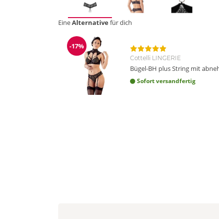
Eine
Alternative
für dich
-17%
Reduzierung
Cottelli LINGERIE
Bügel-BH plus String mit abn
Sofort versandfertig