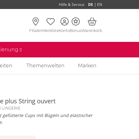
|
Hilfe & Service
DE
EN
Filialen
Merkliste
Konto
Bonus
Warenkorb
edienung
eiten
Themenwelten
Marken
e plus String ouvert
li LINGERIE
t gefütterte Cups mit Bügeln und elastischer
e.