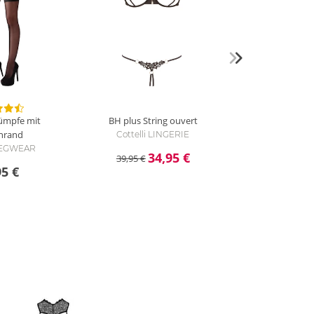
rümpfe mit
BH plus String ouvert
enrand
Cottelli LINGERIE
 LEGWEAR
34,95 €
39,95 €
95 €