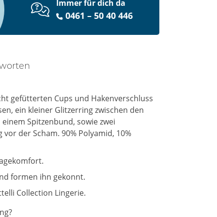
Immer für dich da
0461 – 50 40 446
tworten
icht gefütterten Cups und Hakenverschluss
n, ein kleiner Glitzerring zwischen den
us einem Spitzenbund, sowie zwei
ng vor der Scham. 90% Polyamid, 10%
ragekomfort.
und formen ihn gekonnt.
elli Collection Lingerie.
ing?