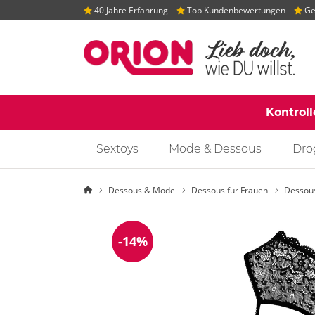
40 Jahre Erfahrung
Top Kundenbewertungen
Gep
Kontrol
Sextoys
Mode & Dessous
Dro
Startseite
Dessous & Mode
Dessous für Frauen
Dessou
-14%
Reduzierung