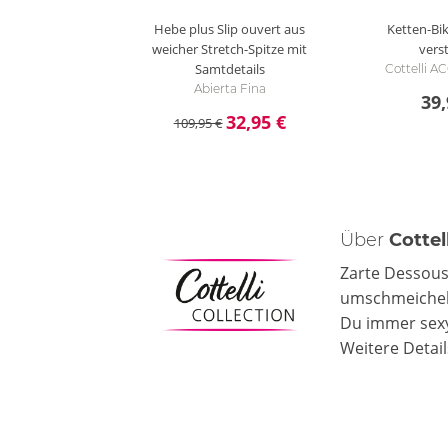
Hebe plus Slip ouvert aus
Ketten-Bik
weicher Stretch-Spitze mit
verst
Samtdetails
Cottelli 
Abierta Fina
39,
32,95 €
109,95 €
Über
Cottel
Zarte Dessous 
umschmeicheln
Du immer sexy
Weitere Detai