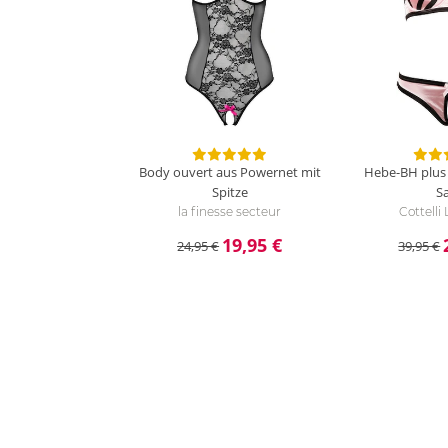
Body ouvert aus Powernet mit
Hebe-BH plus 
Spitze
Sa
la finesse secteur
Cottelli
19,95 €
24,95 €
39,95 €