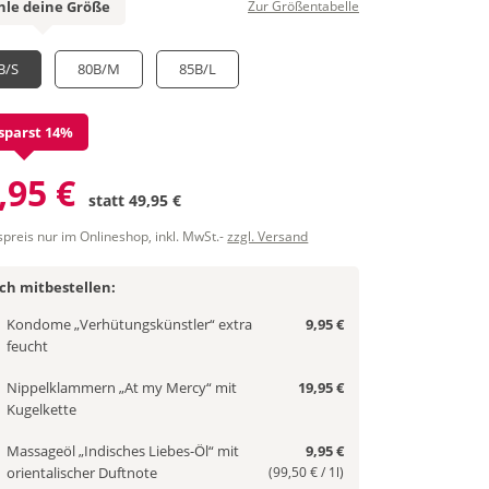
le deine Größe
Zur Größentabelle
B/S
80B/M
85B/L
sparst 14%
,95 €
statt
49,95 €
spreis nur im Onlineshop, inkl. MwSt.-
zzgl. Versand
ich mitbestellen:
Kondome „Verhütungskünstler“ extra
9,95 €
feucht
Nippelklammern „At my Mercy“ mit
19,95 €
Kugelkette
Massageöl „Indisches Liebes-Öl“ mit
9,95 €
orientalischer Duftnote
(99,50 € / 1l)