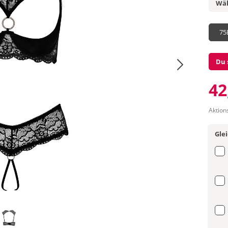
Wäh
75
Du 
42
Aktion
Gle