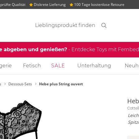
rüfte Qualität
Diskrete Lieferung
100 Tage kostenlose Retoure
Suchvorschläge
Suche
Finden
le abgeben und genießen?
- Entdecke Toys mit Fernb
gerie
Fetisch
SALE
Unterhaltung
Neuh
s
Dessous-Sets
Hebe plus String ouvert
Heb
Cottel
Leich
Spitz