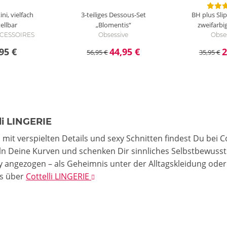
ini, vielfach
3-teiliges Dessous-Set
BH plus Slip
ellbar
„Blomentis“
zweifarbi
ACCESSOIRES
Obsessive
Obse
95 €
44,95 €
2
56,95 €
35,95 €
li LINGERIE
mit verspielten Details und sexy Schnitten findest Du bei Co
 Deine Kurven und schenken Dir sinnliches Selbstbewusstse
 angezogen – als Geheimnis unter der Alltagskleidung oder a
ls
über
Cottelli LINGERIE