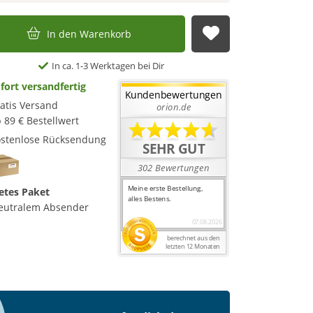
In den Warenkorb
Auf die Merkl
In ca. 1-3 Werktagen bei Dir
fort versandfertig
atis Versand
 89 € Bestellwert
stenlose Rücksendung
etes Paket
eutralem Absender