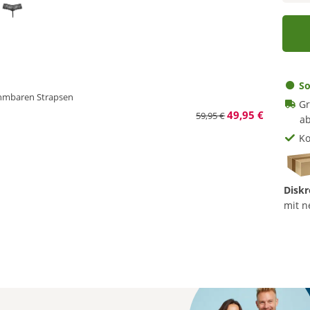
So
ehmbaren Strapsen
Gr
49,95 €
59,95 €
ab
Ko
Diskr
mit n