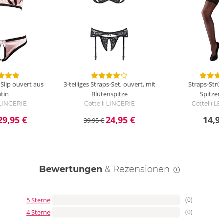
Slip ouvert aus
3-teiliges Straps-Set, ouvert, mit
Straps-St
tin
Blütenspitze
Spitz
 LINGERIE
Cottelli LINGERIE
Cottelli
29,95 €
24,95 €
14,
39,95 €
Bewertungen
& Rezensionen
5 Sterne
(0)
4 Sterne
(0)