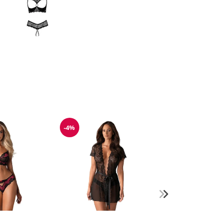
-4%
g
Reduzierung