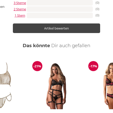
3 Sterne
(0)
nen
2 Sterne
(0)
1 Stern
(0)
Artikel bewerten
Das könnte
Dir
auch
gefallen
-21%
-17%
Reduzierung
Reduzierun