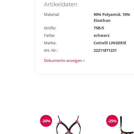
Artikel
daten
Material:
90% Polyamid, 10%
Elasthan
Größe:
75B/S
Farbe:
schwarz
Marke:
Cottelli LINGERIE
Art.-Nr.:
22211871231
Dokumente anzeigen
-20%
-25%
Reduzierung
Reduzieru