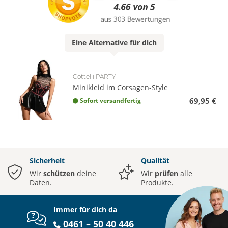
Eine
Alternative
für dich
Cottelli PARTY
Minikleid im Corsagen-Style
69,95 €
Sofort versandfertig
Sicherheit
Qualität
Wir
schützen
deine
Wir
prüfen
alle
Daten.
Produkte.
Immer für dich da
0461 – 50 40 446