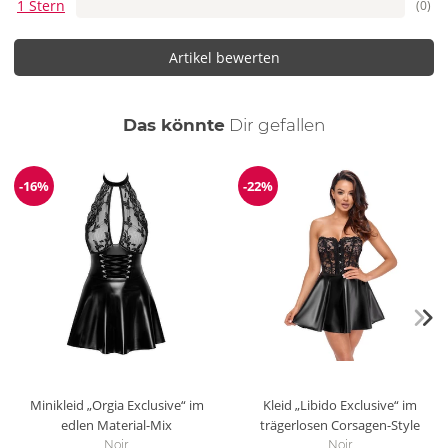
1 Stern
(0)
Artikel bewerten
auch
Das könnte
Dir
gefallen
-16%
-22%
Reduzierung
Reduzierung
Minikleid „Orgia Exclusive“ im
Kleid „Libido Exclusive“ im
edlen Material-Mix
trägerlosen Corsagen-Style
Noir
Noir