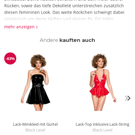
Rücken, sowie das tiefe Dekolleté unterstreichen zusätzlich
diesen femininen Look. Das weite Röckchen schwingt dabei
spielerisch um deine Hüften und deinen Po. Ein tolles
Glanzkleid, das dich und deine Kurven zum Strahlen bringt!
mehr anzeigen
Wie reinige ich das Kleid?
Andere
kauften auch
Reinige das Kleid mit einer schonenden Handwäsche mit
Feinwaschmittel. Mit einem fusselfreien Tuch können die
Lackoberflächen wieder zum Glänzen gebracht werden.
-63%
Reduzierung
Lack-Minikleid mit Gürtel
Lack-Top inklusive Lack-String
Black Level
Black Level