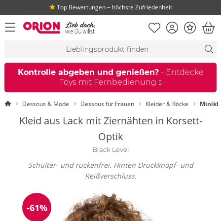
Top Bewertungen ‒ höchste Zufriedenheit
Merkliste
Konto
Bonus
Menü öffnen
War
Suchvorschläge
Suche
Fi
Kontrolle abgeben und genießen?
- Entdecke
Toys mit Fernbedienung
Startseite
Dessous & Mode
Dessous für Frauen
Kleider & Röcke
Minikl
Kleid aus Lack mit Ziernähten in Korsett-
Optik
Black Level
Schulter- und rückenfrei. Hinten Druckknopf- und
Reißverschluss.
-61%
Reduzierung