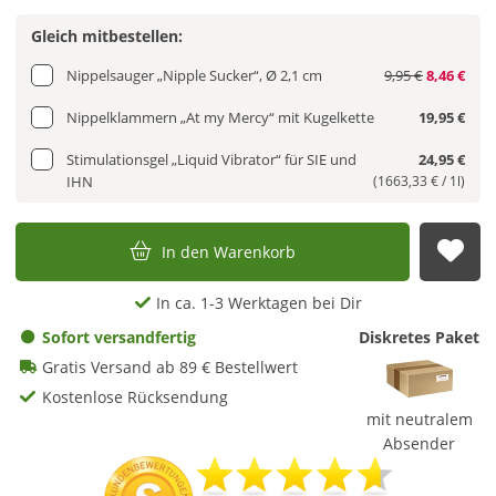
Gleich mitbestellen:
Nippelsauger „Nipple Sucker“, Ø 2,1 cm
9,95 €
8,46 €
Nippelklammern „At my Mercy“ mit Kugelkette
19,95 €
Stimulationsgel „Liquid Vibrator“ für SIE und
24,95 €
IHN
(1663,33 € / 1l)
In den Warenkorb
Auf
In ca. 1-3 Werktagen bei Dir
Sofort versandfertig
Diskretes Paket
Gratis Versand ab 89 € Bestellwert
Kostenlose Rücksendung
mit neutralem
Absender