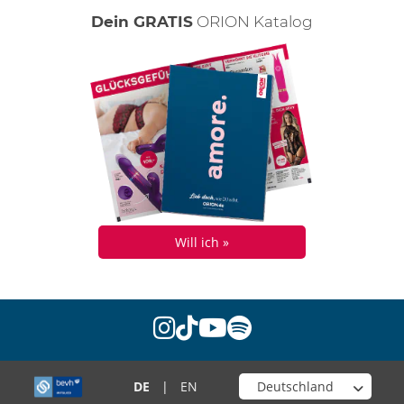
Dein GRATIS
ORION Katalog
Will ich »
instagram
tiktok
youtube
spotify
Wähle deinen Shop
DE
|
EN