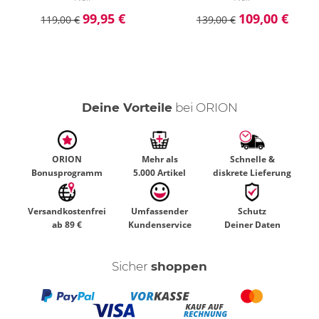
99,95 €
109,00 €
119,00 €
139,00 €
Deine Vorteile
bei ORION
ORION
Mehr als
Schnelle &
Bonusprogramm
5.000 Artikel
diskrete Lieferung
Versandkostenfrei
Umfassender
Schutz
ab 89 €
Kundenservice
Deiner Daten
Sicher
shoppen