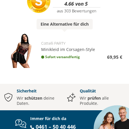
Eine
Alternative
für dich
Cottelli PARTY
Minikleid im Corsagen-Style
69,95 €
Sofort versandfertig
Sicherheit
Qualität
Wir
schützen
deine
Wir
prüfen
alle
Daten.
Produkte.
Immer für dich da
0461 – 50 40 446