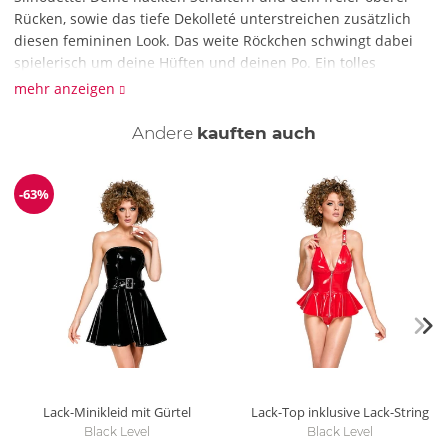
Rücken, sowie das tiefe Dekolleté unterstreichen zusätzlich
diesen femininen Look. Das weite Röckchen schwingt dabei
spielerisch um deine Hüften und deinen Po. Ein tolles
Glanzkleid, das dich und deine Kurven zum Strahlen bringt!
mehr anzeigen
Wie reinige ich das Kleid?
Andere
kauften auch
Reinige das Kleid mit einer schonenden Handwäsche mit
Feinwaschmittel. Mit einem fusselfreien Tuch können die
Lackoberflächen wieder zum Glänzen gebracht werden.
-63%
Reduzierung
Lack-Minikleid mit Gürtel
Lack-Top inklusive Lack-String
Black Level
Black Level