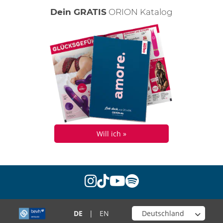
Dein GRATIS
ORION Katalog
Will ich »
instagram
tiktok
youtube
spotify
Wähle deinen Shop
DE
|
EN