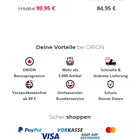
99,95 €
84,95 €
119,00 €
Deine Vorteile
bei ORION
ORION
Mehr als
Schnelle &
Bonusprogramm
5.000 Artikel
diskrete Lieferung
Versandkostenfrei
Umfassender
Schutz
ab 89 €
Kundenservice
Deiner Daten
Sicher
shoppen