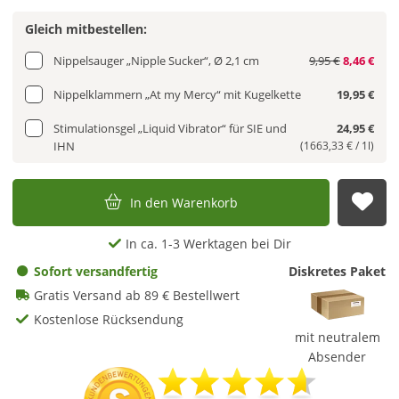
Gleich mitbestellen:
Nippelsauger „Nipple Sucker“, Ø 2,1 cm
9,95 €
8,46 €
Nippelklammern „At my Mercy“ mit Kugelkette
19,95 €
Stimulationsgel „Liquid Vibrator“ für SIE und
24,95 €
IHN
(1663,33 € / 1l)
In den Warenkorb
Auf
In ca. 1-3 Werktagen bei Dir
Sofort versandfertig
Diskretes Paket
Gratis Versand ab 89 € Bestellwert
Kostenlose Rücksendung
mit neutralem
Absender