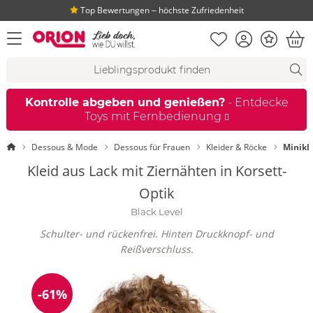
Top Bewertungen ‒ höchste Zufriedenheit
Merkliste
Konto
Bonus
Menü öffnen
War
Suchvorschläge
Suche
Fi
Kontrolle abgeben und genießen?
- Entdecke
Toys mit Fernbedienung
Startseite
Dessous & Mode
Dessous für Frauen
Kleider & Röcke
Minikl
Kleid aus Lack mit Ziernähten in Korsett-
Optik
Black Level
Schulter- und rückenfrei. Hinten Druckknopf- und
Reißverschluss.
-61%
Reduzierung