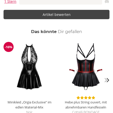
1 Stern
(0)
Artikel bewerten
auch
Das könnte
Dir
gefallen
-16%
Reduzierung
Minikleid „Orgia Exclusive“ im
Hebe plus String ouvert, mit
edlen Material-Mix
abnehmbaren Handfesseln
Noir
Cottelli BONDAGE