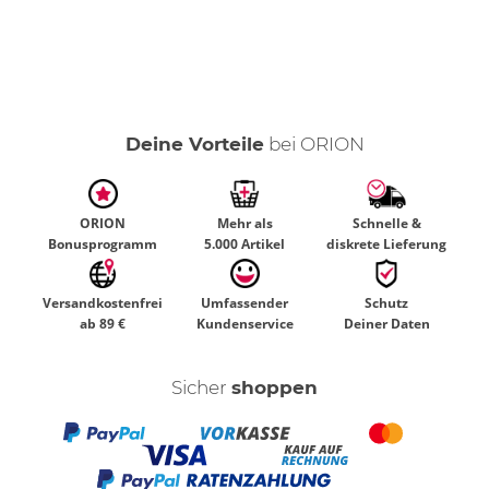
Deine Vorteile
bei ORION
ORION
Mehr als
Schnelle &
Bonusprogramm
5.000 Artikel
diskrete Lieferung
Versandkostenfrei
Umfassender
Schutz
ab 89 €
Kundenservice
Deiner Daten
Sicher
shoppen