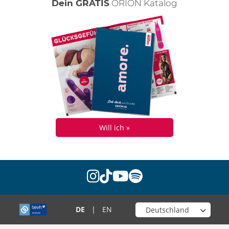
Dein GRATIS
ORION Katalog
Will ich »
instagram
tiktok
youtube
spotify
Wähle deinen Shop
DE
|
EN