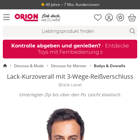
40 Jahre ‒ 7 Mio. Kunden:innen
Merkliste
Konto
Bonus
Menü öffnen
War
Suchvorschläge
Suche
Fi
Kontrolle abgeben und genießen?
- Entdecke
Toys mit Fernbedienung
Startseite
Dessous & Mode
Dessous für Männer
Bodys & Overalls
Lack-Kurzoverall mit 3-Wege-Reißverschluss
Black Level
Unterlegter Zip bis über den Po. Leicht elastisch.