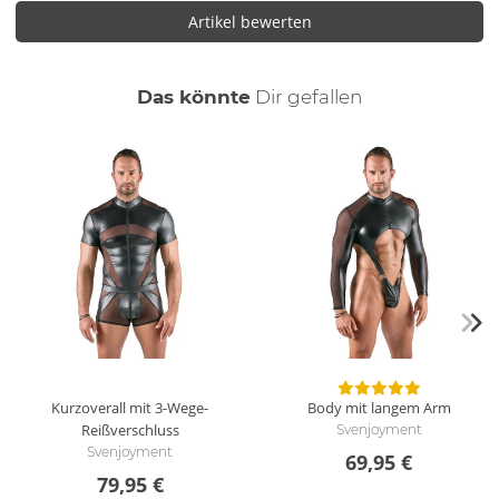
Artikel bewerten
auch
Das könnte
Dir
gefallen
Kurzoverall mit 3-Wege-
Body mit langem Arm
Reißverschluss
Svenjoyment
Svenjoyment
69,95 €
79,95 €