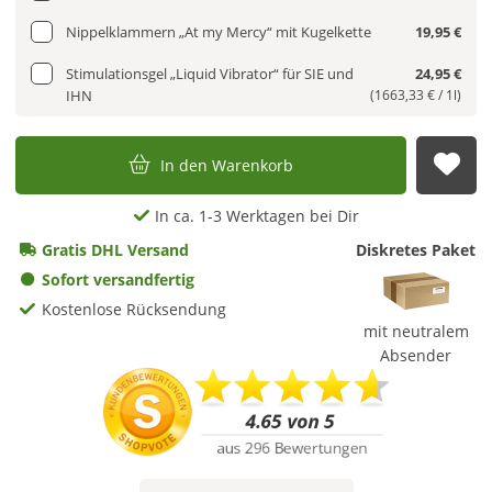
Nippelklammern „At my Mercy“ mit Kugelkette
19,95 €
Stimulationsgel „Liquid Vibrator“ für SIE und
24,95 €
IHN
(1663,33 € / 1l)
In den Warenkorb
Auf
In ca. 1-3 Werktagen bei Dir
Gratis DHL Versand
Diskretes Paket
Sofort versandfertig
Kostenlose Rücksendung
mit neutralem
Absender