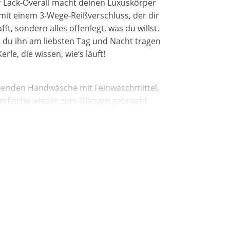
er Lack-Overall macht deinen Luxuskörper
mit einem 3-Wege-Reißverschluss, der dir
t, sondern alles offenlegt, was du willst.
 du ihn am liebsten Tag und Nacht tragen
rle, die wissen, wie‘s läuft!
onenden Handwäsche mit Feinwaschmittel.
berfläche wieder zum Glänzen gebracht