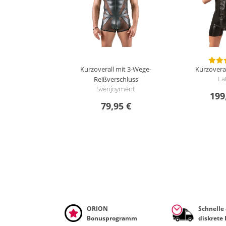
Kurzoverall mit 3-Wege-
Kurzoveral
Reißverschluss
La
Svenjoyment
199
79,95 €
ORION
Schnelle
Bonusprogramm
diskrete