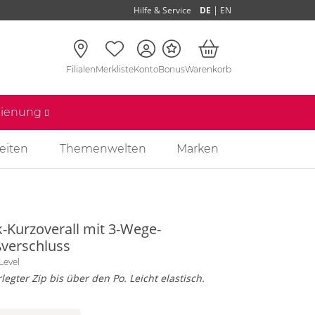
|
Hilfe & Service
DE
EN
Filialen
Merkliste
Konto
Bonus
Warenkorb
edienung
eiten
Themenwelten
Marken
k-Kurzoverall mit 3-Wege-
ßverschluss
Level
legter Zip bis über den Po. Leicht elastisch.