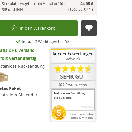
Stimulationsgel „Liquid Vibrator“ für
24,95 €
SIE und IHN
(1663,33 € / 1l)
In den Warenkorb
Auf die Merkl
In ca. 1-3 Werktagen bei Dir
atis DHL Versand
fort versandfertig
stenlose Rücksendung
etes Paket
eutralem Absender