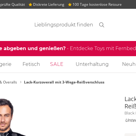
rüfte Qualität
Diskrete Lieferung
100 Tage kostenlose Retoure
Suchvorschläge
Suche
Finden
le abgeben und genießen?
- Entdecke Toys mit Fernb
gerie
Fetisch
SALE
Unterhaltung
Neuh
& Overalls
Lack-Kurzoverall mit 3-Wege-Reißverschluss
Lac
Rei
Black 
Unter