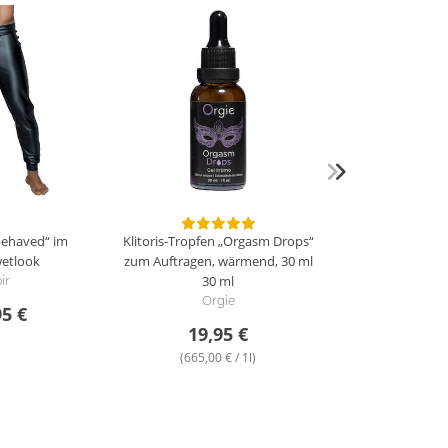
behaved“ im
Klitoris-Tropfen „Orgasm Drops“
etlook
zum Auftragen, wärmend, 30 ml
30 ml
ir
Orgie
95 €
19,95 €
(665,00 € / 1l)