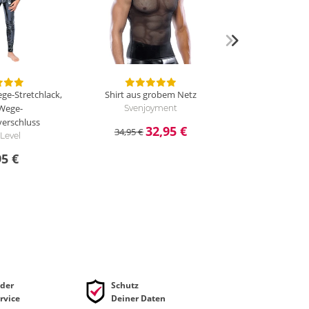
ege-Stretchlack,
Shirt aus grobem Netz
-Wege-
Svenjoyment
verschluss
32,95 €
34,95 €
 Level
95 €
der
Schutz
rvice
Deiner Daten