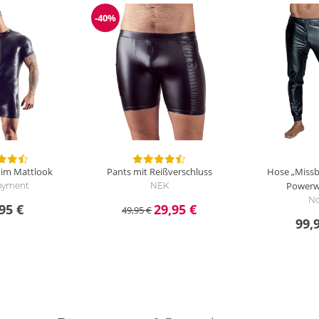
-40%
Reduzierung
 im Mattlook
Pants mit Reißverschluss
Hose „Miss
Powerw
oyment
NEK
No
95 €
29,95 €
49,95 €
99,