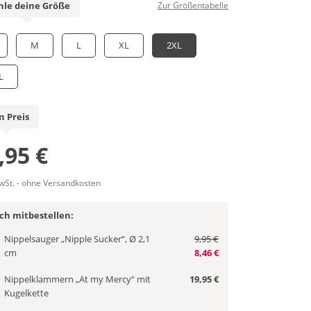
le deine Größe
Zur Größentabelle
M
L
XL
2XL
L
n Preis
,95 €
MwSt. - ohne Versandkosten
ich mitbestellen:
Nippelsauger „Nipple Sucker“, Ø 2,1
9,95 €
cm
8,46 €
Nippelklammern „At my Mercy“ mit
19,95 €
Kugelkette