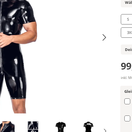
Wäh
S
3X
Dei
99
inkl. 
Gle