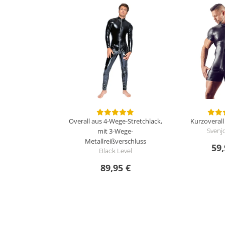
Overall aus 4-Wege-Stretchlack,
Kurzoverall
mit 3-Wege-
Svenj
Metallreißverschluss
59,
Black Level
89,95 €