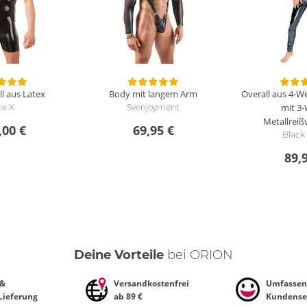
l aus Latex
Body mit langem Arm
Overall aus 4-W
mit 3
te X
Svenjoyment
Metallreiß
,00 €
69,95 €
Black
89,
Deine Vorteile
bei ORION
 &
Versandkostenfrei
Umfassen
 Lieferung
ab 89 €
Kundense