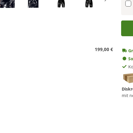
199,00 €
Gr
So
Ko
Diskr
mit n