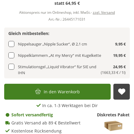
statt
64,95 €
Aktionspreis nur im Onlineshop, inkl. MwSt.-
zzgl. Versand
Art.-Nr.: 26445171031
Gleich mitbestellen:
Nippelsauger „Nipple Sucker“, Ø 2,1 cm
9,95 €
Nippelklammern „At my Mercy“ mit Kugelkette
19,95 €
Stimulationsgel „Liquid Vibrator“ für SIE und
24,95 €
IHN
(1663,33 € / 1l)
In den Warenkorb
Auf
In ca. 1-3 Werktagen bei Dir
Sofort versandfertig
Diskretes Paket
Gratis Versand ab 89 € Bestellwert
Kostenlose Rücksendung