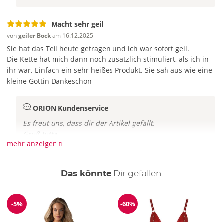
Macht sehr geil
von
geiler Bock
am 16.12.2025
Sie hat das Teil heute getragen und ich war sofort geil.
Die Kette hat mich dann noch zusätzlich stimuliert, als ich in
ihr war. Einfach ein sehr heißes Produkt.
Sie sah aus wie eine
kleine Göttin
Dankeschön
ORION Kundenservice
Es freut uns, dass dir der Artikel gefällt.
Gruß Jutta
mehr anzeigen
auch
Das könnte
Dir
gefallen
-5%
-60%
Reduzierung
Reduzierung