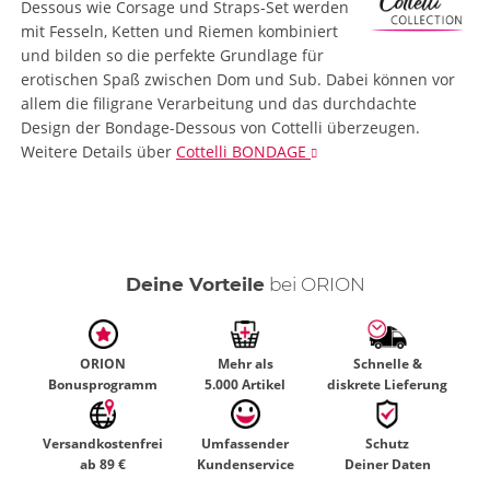
Dessous wie Corsage und Straps-Set werden
mit Fesseln, Ketten und Riemen kombiniert
und bilden so die perfekte Grundlage für
erotischen Spaß zwischen Dom und Sub. Dabei können vor
allem die filigrane Verarbeitung und das durchdachte
Design der Bondage-Dessous von Cottelli überzeugen.
Weitere Details
über
Cottelli BONDAGE
Deine Vorteile
bei ORION
ORION
Mehr als
Schnelle &
Bonusprogramm
5.000 Artikel
diskrete Lieferung
Versandkostenfrei
Umfassender
Schutz
ab 89 €
Kundenservice
Deiner Daten