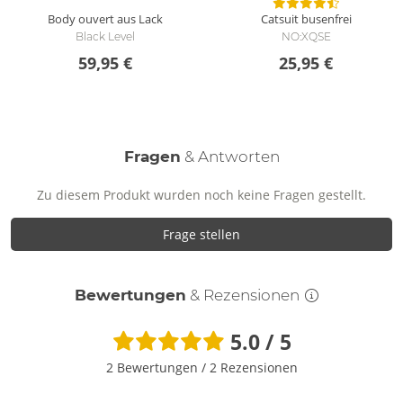
Wie reinige ich den Ouvert-Body?
Body ouvert aus Lack
Catsuit busenfrei
Reinige den Body, Gürtel und Armfesseln mit einer
Black Level
NO:XQSE
schonenden Handwäsche mit Feinwaschmittel.
59,95 €
25,95 €
Fragen
& Antworten
Zu diesem Produkt wurden noch keine Fragen gestellt.
Frage stellen
Bewertungen
& Rezensionen
5.0 / 5
2 Bewertungen
/
2 Rezensionen