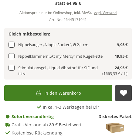
statt
64,95 €
Aktionspreis nur im Onlineshop, inkl. MwSt.-
zzgl. Versand
Art.-Nr.: 26445171041
Gleich mitbestellen:
Nippelsauger „Nipple Sucker“, Ø 2,1 cm
9,95 €
Nippelklammern „At my Mercy“ mit Kugelkette
19,95 €
Stimulationsgel „Liquid Vibrator“ für SIE und
24,95 €
IHN
(1663,33 € / 1l)
In den Warenkorb
Auf
In ca. 1-3 Werktagen bei Dir
Sofort versandfertig
Diskretes Paket
Gratis Versand ab 89 € Bestellwert
Kostenlose Rücksendung