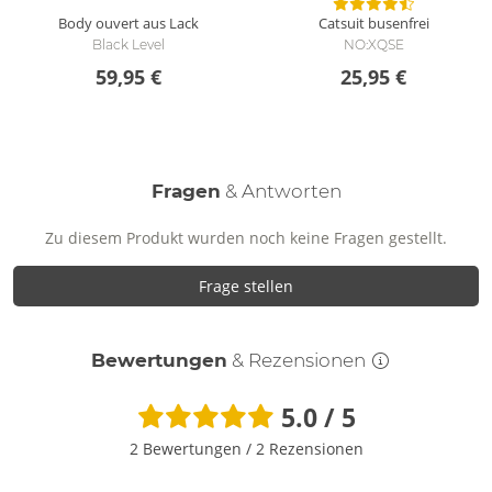
Wie reinige ich den Ouvert-Body?
Body ouvert aus Lack
Catsuit busenfrei
Reinige den Body, Gürtel und Armfesseln mit einer
Black Level
NO:XQSE
schonenden Handwäsche mit Feinwaschmittel.
59,95 €
25,95 €
Fragen
& Antworten
Zu diesem Produkt wurden noch keine Fragen gestellt.
Frage stellen
Bewertungen
& Rezensionen
5.0 / 5
2 Bewertungen
/
2 Rezensionen