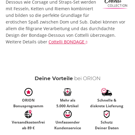
Dessous wie Corsage und Straps-Set werden
mit Fesseln, Ketten und Riemen kombiniert
und bilden so die perfekte Grundlage für
erotischen Spaß zwischen Dom und Sub. Dabei können vor
allem die filigrane Verarbeitung und das durchdachte
Design der Bondage-Dessous von Cottelli überzeugen.
Weitere Details
über
Cottelli BONDAGE
Deine Vorteile
bei ORION
ORION
Mehr als
Schnelle &
Bonusprogramm
5.000 Artikel
diskrete Lieferung
Versandkostenfrei
Umfassender
Schutz
ab 89 €
Kundenservice
Deiner Daten