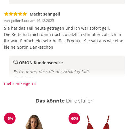
Macht sehr geil
von
geiler Bock
am 16.12.2025
Sie hat das Teil heute getragen und ich war sofort geil.
Die Kette hat mich dann noch zusätzlich stimuliert, als ich in
ihr war. Einfach ein sehr heißes Produkt.
Sie sah aus wie eine
kleine Göttin
Dankeschön
ORION Kundenservice
Es freut uns, dass dir der Artikel gefällt.
Gruß Jutta
mehr anzeigen
auch
Das könnte
Dir
gefallen
-5%
-60%
Reduzierung
Reduzierung