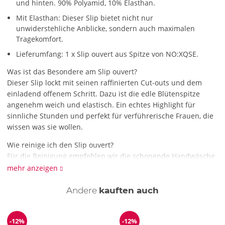
und hinten. 90% Polyamid, 10% Elasthan.
Mit Elasthan: Dieser Slip bietet nicht nur
unwiderstehliche Anblicke, sondern auch maximalen
Tragekomfort.
Lieferumfang: 1 x Slip ouvert aus Spitze von NO:XQSE.
Was ist das Besondere am Slip ouvert?
Dieser Slip lockt mit seinen raffinierten Cut-outs und dem
einladend offenem Schritt. Dazu ist die edle Blütenspitze
angenehm weich und elastisch. Ein echtes Highlight für
sinnliche Stunden und perfekt für verführerische Frauen, die
wissen was sie wollen.
Wie reinige ich den Slip ouvert?
Für die Reinigung empfehlen wir die schonende Handwäsche
mit Feinwaschmittel.
mehr anzeigen
Andere
kauften auch
-12%
-12%