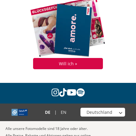
Will ich »
instagram
tiktok
youtube
spotify
Wähle deinen Shop
DE
|
EN
Alle unsere Fotomodelle sind 18 Jahre oder älter.
Alle Preise, Rabatte und Aktionen gelten nur online.