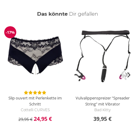
auch
Das könnte
Dir
gefallen
-17%
Reduzierung
Slip ouvert mit Perlenkette im
Vulvalippenspreizer "Spreader
Schritt
String" mit Vibrator
Cottelli CURVES
Bad Kitty
24,95 €
39,95 €
29,95 €