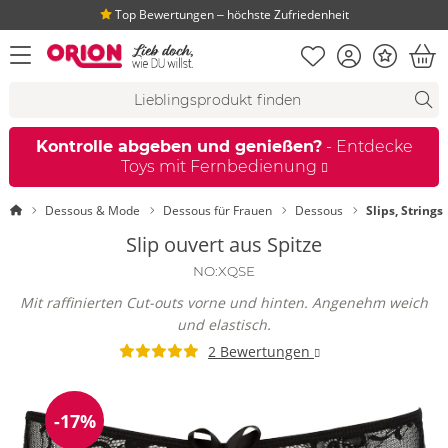
Top Bewertungen ‒ höchste Zufriedenheit
Merkliste
Konto
Bonus
Menü öffnen
War
Suchvorschläge
Suche
Fi
Kontrolle abgeben und genießen?
- Entdecke
Toys mit Fernbedienung
Startseite
Dessous & Mode
Dessous für Frauen
Dessous
Slips, Strings
Slip ouvert aus Spitze
NO:XQSE
Mit raffinierten Cut-outs vorne und hinten. Angenehm weich
und elastisch.
2 Bewertungen
-17%
Reduzierung