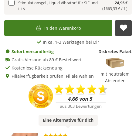
Stimulationsgel „Liquid Vibrator“ für SIE und
24,95 €
IHN
(1663,33 € / 1l)
In den Warenkorb
Auf
In ca. 1-3 Werktagen bei Dir
Sofort versandfertig
Diskretes Paket
Gratis Versand ab 89 € Bestellwert
Kostenlose Rücksendung
mit neutralem
Filialverfügbarkeit prüfen:
Filiale wählen
Absender
Eine
Alternative
für dich