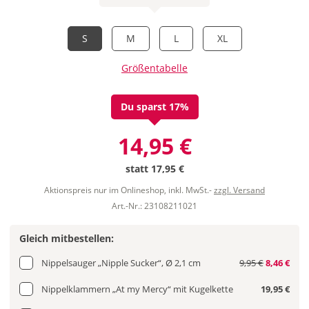
S
M
L
XL
Größentabelle
Du sparst 17%
14,95 €
statt
17,95 €
Aktionspreis nur im Onlineshop, inkl. MwSt.-
zzgl. Versand
Art.-Nr.: 23108211021
Gleich mitbestellen:
Nippelsauger „Nipple Sucker“, Ø 2,1 cm
9,95 €
8,46 €
Nippelklammern „At my Mercy“ mit Kugelkette
19,95 €