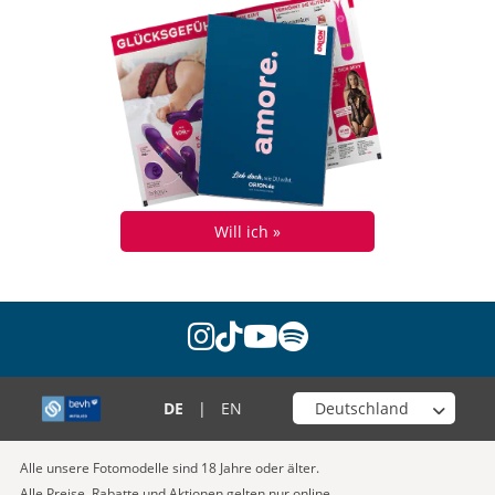
Will ich »
instagram
tiktok
youtube
spotify
Wähle deinen Shop
DE
|
EN
Alle unsere Fotomodelle sind 18 Jahre oder älter.
Alle Preise, Rabatte und Aktionen gelten nur online.