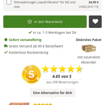
Stimulationsgel „Liquid Vibrator“ für SIE und
24,95 €
IHN
(1663,33 € / 1l)
In den Warenkorb
Auf
In ca. 1-3 Werktagen bei Dir
Sofort versandfertig
Diskretes Paket
Gratis Versand ab 89 € Bestellwert
Kostenlose Rücksendung
mit neutralem
Absender
Eine
Alternative
für dich