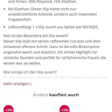
und hinten. 90% Polyamid, 10% Elasthan.
Mit Elasthan: Dieser Slip bietet nicht nur
unwiderstehliche Anblicke, sondern auch maximalen
Tragekomfort.
Lieferumfang: 1 x Slip ouvert aus Spitze von NO:XQSE.
Was ist das Besondere am Slip ouvert?
Dieser Slip lockt mit seinen raffinierten Cut-outs und dem
einladend offenem Schritt. Dazu ist die edle Blütenspitze
angenehm weich und elastisch. Ein echtes Highlight für
sinnliche Stunden und perfekt für verführerische Frauen, die
wissen was sie wollen.
Wie reinige ich den Slip ouvert?
Für die Reinigung empfehlen wir die schonende Handwäsche
mit Feinwaschmittel.
mehr anzeigen
Andere
kauften auch
-12%
-12%