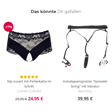
auch
Das könnte
Dir
gefallen
-17%
Reduzierung
Slip ouvert mit Perlenkette im
Vulvalippenspreizer "Spreader
Schritt
String" mit Vibrator
Cottelli CURVES
Bad Kitty
24,95 €
39,95 €
29,95 €