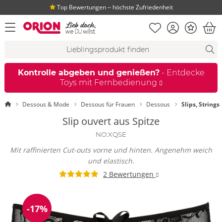
Top Bewertungen ‒ höchste Zufriedenheit
Merkliste
Konto
Bonus
Menü öffnen
War
Suchvorschläge
Suche
Fi
Kontrolle abgeben und genießen?
- Entdecke
Toys mit Fernbedienung
Startseite
Dessous & Mode
Dessous für Frauen
Dessous
Slips, Strings
Slip ouvert aus Spitze
NO:XQSE
Mit raffinierten Cut-outs vorne und hinten. Angenehm weich
und elastisch.
2 Bewertungen
-17%
Reduzierung